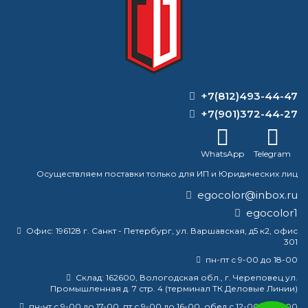
? Доставка также возможна в
пригородные районы и
небольшие населенные пункты
самовывоз
.
+7(812)493-44-47
ВОПРОС-ОТВЕТ
+7(901)372-44-27
Какого цвета патина на серебре?
WhatsApp
Telegram
Как долго служит полиуретановое
Осуществляем поставки только для ИП и Юридических лиц
покрытие?
egocolor@inbox.ru
Можно ли вернуть лакокрасочную
egocolor1
продукцию?
Офис:
196128 г. Санкт - Петербург, ул. Варшавская, д5 к2, офис
301
Растворитель — это то же самое, что и
пн-пт с 9-00 до 18-00
ацетон?
Склад:
162600, Вологодская обл., г. Череповец ул.
Промышленная д. 7 стр. 4 (терминал ТК Деловые Линии)
пн-чт с 9-00 до 17-00, пт с 9-00 до 16-00, обед с 12-00 до 13-00