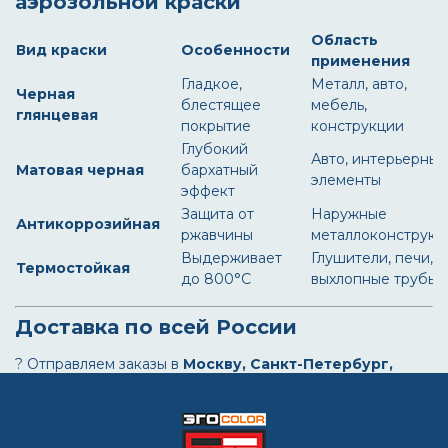
аэрозольной краски
Область
Вид краски
Особенности
применения
Гладкое,
Металл, авто,
Черная
блестящее
мебель,
глянцевая
покрытие
конструкции
Глубокий
Авто, интерьерные
Матовая черная
бархатный
элементы
эффект
Защита от
Наружные
Антикоррозийная
ржавчины
металлоконструкц
Выдерживает
Глушители, печи,
Термостойкая
до 800°C
выхлопные трубы
Доставка по всей России
? Отправляем заказы в
Москву, Санкт-Петербург,
Казань, Екатеринбург, Челябинск, Новосибирск,
Самару, Ростов-на-Дону, Уфу, Волгоград
и другие
города.