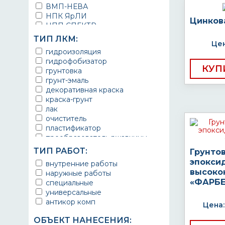
ВМП-НЕВА
НПК ЯрЛИ
Цинков
НПП СПЕКТР
НПФ ЭМАЛЬ
ТИП ЛКМ:
Цен
ТЕРМА
гидроизоляция
УРЕПЛЕН
гидрофобизатор
КУП
грунтовка
грунт-эмаль
декоративная краска
краска-грунт
лак
очиститель
пластификатор
преобразователь ржавчины
эмаль
ТИП РАБОТ:
Грунто
Краска
эпокси
внутренние работы
Покрытие
высоко
наружные работы
грунт эмаль
«ФАРБЕ
специальные
защитное покрытие
универсальные
антикор комп
Цена:
ОБЪЕКТ НАНЕСЕНИЯ: