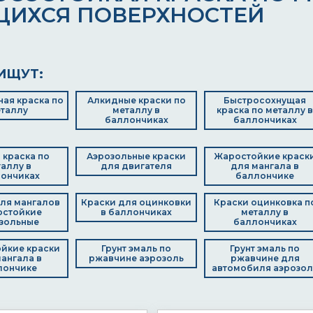
ЩИХСЯ ПОВЕРХНОСТЕЙ
ИЩУТ:
ая краска по
Алкидные краски по
Быстросохнущая
таллу
металлу в
краска по металлу в
баллончиках
баллончиках
 краска по
Аэрозольные краски
Жаростойкие краск
аллу в
для двигателя
для мангала в
ончиках
баллончике
ля мангалов
Краски для оцинковки
Краски оцинковка п
остойкие
в баллончиках
металлу в
зольные
баллончиках
йкие краски
Грунт эмаль по
Грунт эмаль по
ангала в
ржавчине аэрозоль
ржавчине для
лончике
автомобиля аэрозол