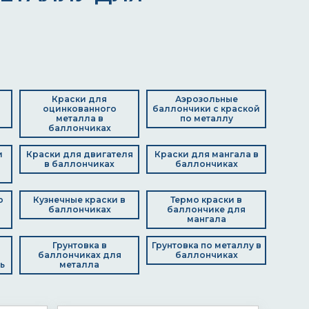
Краски для
Аэрозольные
оцинкованного
баллончики с краской
металла в
по металлу
баллончиках
и
Краски для двигателя
Краски для мангала в
в баллончиках
баллончиках
о
Кузнечные краски в
Термо краски в
баллончиках
баллончике для
мангала
Грунтовка в
Грунтовка по металлу в
баллончиках для
баллончиках
ь
металла