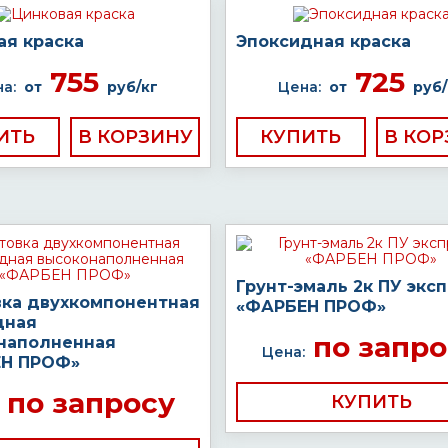
ая краска
Эпоксидная краска
755
725
а:
от
руб/кг
Цена:
от
руб/
ИТЬ
КУПИТЬ
Грунт-эмаль 2к ПУ экс
вка двухкомпонентная
«ФАРБЕН ПРОФ»
дная
по запро
наполненная
Цена:
Н ПРОФ»
по запросу
КУПИТЬ