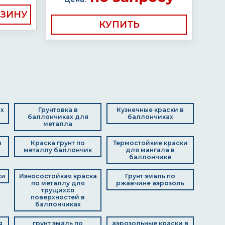
КУПИТЬ
ах
Грунтовка в
Кузнечные краски в
баллончиках для
баллончиках
металла
я
Краска грунт по
Термостойкие краски
металлу баллончик
для мангала в
баллончике
ки
Износостойкая краска
Грунт эмаль по
по металлу для
ржавчине аэрозоль
трущихся
поверхностей в
баллончиках
я
грунт эмаль по
аэрозольные краски в