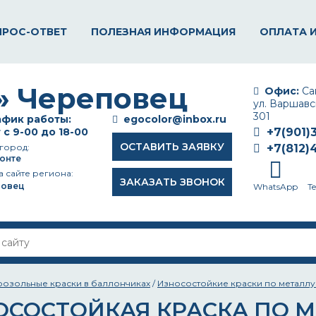
ПРОС-ОТВЕТ
ПОЛЕЗНАЯ ИНФОРМАЦИЯ
ОПЛАТА 
Офис:
Сан
ул. Варшавск
301
фик работы:
egocolor@inbox.ru
 с 9-00 до 18-00
+7(901)
ОСТАВИТЬ ЗАЯВКУ
город:
+7(812)
онте
а сайте региона:
ЗАКАЗАТЬ ЗВОНОК
повец
WhatsApp
T
розольные краски в баллончиках
/
Износостойкие краски по металлу
ОСОСТОЙКАЯ КРАСКА ПО М