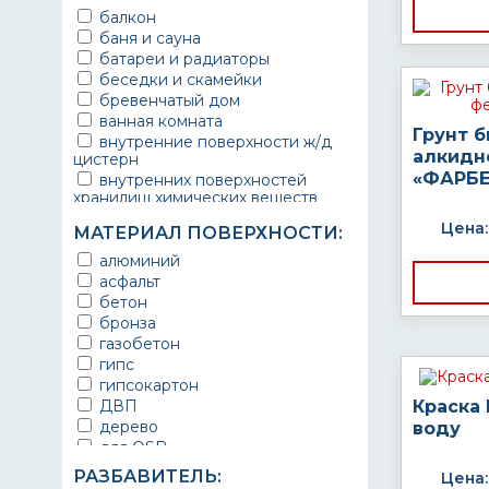
балкон
баня и сауна
батареи и радиаторы
беседки и скамейки
бревенчатый дом
ванная комната
Грунт 
внутренние поверхности ж/д
алкидн
цистерн
«ФАРБЕ
внутренних поверхностей
хранилищ химических веществ
водопроводы
Цена:
МАТЕРИАЛ ПОВЕРХНОСТИ:
ворота
выхлопные системы
алюминий
автомобилей
асфальт
газопроводы
бетон
гараж
бронза
гидротехнические сооружения
газобетон
городской транспорт
гипс
грузовые вагоны
гипсокартон
двери металлические
ДВП
Краска
детали двигателей
дерево
воду
детали машин
для OSB
детали механизмов
для бетона
РАЗБАВИТЕЛЬ:
Цена:
для автомобилей