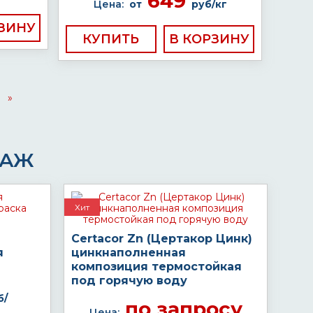
649
Цена:
от
руб/кг
КУПИТЬ
»
ДАЖ
Хит
Certacor Zn (Цертакор Цинк)
я
цинкнаполненная
композиция термостойкая
под горячую воду
б/
по запросу
Цена: