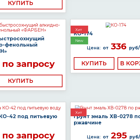
КУПИТЬ
Хит
КО-174
быстросохнущий
New
336
о-фенольный
Цена:
от
руб/
Н»
по запросу
КУПИТЬ
КУПИТЬ
Хит
 КО-42 под питьевую
Грунт эмаль ХВ-0278 п
ржавчине
по запросу
295
Цена:
от
руб/