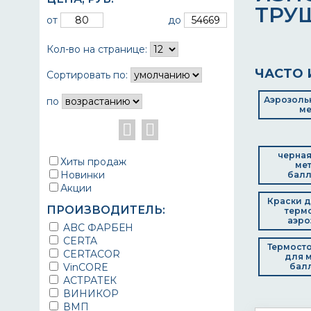
ТРУ
от
до
Кол-во на странице:
ЧАСТО 
Сортировать по:
Аэрозольн
по
ме
черная
Хиты продаж
мет
Новинки
балл
Акции
Краски д
ПРОИЗВОДИТЕЛЬ:
терм
аэро
ABC ФАРБЕН
CERTA
Термосто
CERTACOR
для м
VinCORE
бал
АСТРАТЕК
ВИНИКОР
ВМП