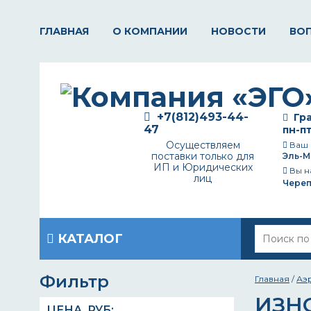
ГЛАВНАЯ
О КОМПАНИИ
НОВОСТИ
ВО
+7(812)493-44-
Гра
47
пн-пт
Осуществляем
Ваш 
поставки только для
Эль-М
ИП и Юридических
Вы н
лиц
Чере
КАТАЛОГ
Фильтр
Главная
/
Аэ
ИЗН
ЦЕНА,
РУБ
: