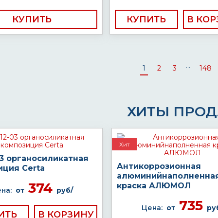
КУПИТЬ
КУПИТЬ
...
1
2
3
148
ХИТЫ ПРО
Хит
03 органосиликатная
Антикоррозионная
иция Certa
алюминийнаполненна
374
краска АЛЮМОЛ
на:
от
руб/
735
Цена:
от
ру
ИТЬ