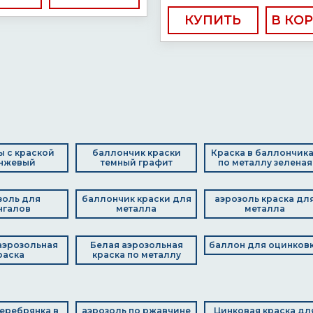
КУПИТЬ
 с краской
баллончик краски
Краска в баллончик
нжевый
темный графит
по металлу зеленая
золь для
баллончик краски для
аэрозоль краска дл
нгалов
металла
металла
аэрозольная
Белая аэрозольная
баллон для оцинков
раска
краска по металлу
еребрянка в
аэрозоль по ржавчине
Цинковая краска дл