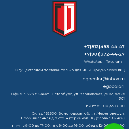
Формируем заказ и отправляем транспортной
компанией
ВОПРОС-ОТВЕТ
+7(812)493-44-47
Как убрать запах краски после
+7(901)372-44-27
ремонта
WhatsApp
Telegram
Осуществляем поставки только для ИП и Юридических лиц
Чем заменить ортоксилол?
egocolor@inbox.ru
Какой материал лучше всего подходит
egocolor1
для газовой плиты?
Офис:
196128 г. Санкт - Петербург, ул. Варшавская, д5 к2, офис
301
Можно ли красить прямо поверх
пн-пт с 9-00 до 18-00
эпоксидной грунтовки?
Склад:
162600, Вологодская обл., г. Череповец ул.
Промышленная д. 7 стр. 4 (терминал ТК Деловые Линии)
пн-чт с 9-00 до 17-00, пт с 9-00 до 16-00, обед с 12-00 до 13-00