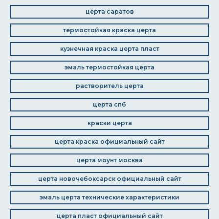
церта саратов
термостойкая краска церта
кузнечная краска церта пласт
эмаль термостойкая церта
растворитель церта
церта спб
краски церта
церта краска официальный сайт
церта моунт москва
церта новочебоксарск официальный сайт
эмаль церта технические характеристики
церта пласт официальный сайт