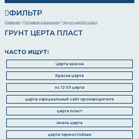
ФИЛЬТР
Главная
/
Готовые решения
/
грунт церта пласт
ГРУНТ ЦЕРТА ПЛАСТ
ЧАСТО ИЩУТ:
Церта краска
Краска церта
ос 12 03 церта
церта официальный сайт производителя
церта пласт
эмаль церта
церта термостойкая