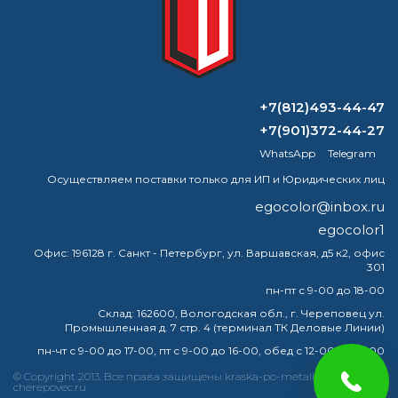
компанией
ВОПРОС-ОТВЕТ
+7(812)493-44-47
+7(901)372-44-27
В чем разница между промышленной
WhatsApp
Telegram
краской и обычной краской?
Осуществляем поставки только для ИП и Юридических лиц
Для чего используется разбавитель?
egocolor@inbox.ru
egocolor1
Адгезия лакокрасочных материалов
Офис:
196128 г. Санкт - Петербург, ул. Варшавская, д5 к2, офис
301
Нужно ли шкурить грунт перед
пн-пт с 9-00 до 18-00
покраской стен?
Склад:
162600, Вологодская обл., г. Череповец ул.
Промышленная д. 7 стр. 4 (терминал ТК Деловые Линии)
пн-чт с 9-00 до 17-00, пт с 9-00 до 16-00, обед с 12-00 до 13-00
© Copyright 2013. Все права защищены kraska-po-metallu-
краска
эмаль
металлу
купить
грунт
металла
cherepovec.ru