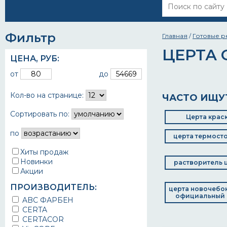
Фильтр
Главная
/
Готовые 
ЦЕРТА
ЦЕНА,
РУБ
:
от
до
Кол-во на странице:
ЧАСТО ИЩУ
Сортировать по:
Церта крас
по
церта термост
Хиты продаж
Новинки
растворитель 
Акции
ПРОИЗВОДИТЕЛЬ:
церта новочебо
официальный 
ABC ФАРБЕН
CERTA
CERTACOR