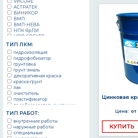
VinCORE
АСТРАТЕК
ВИНИКОР
ВМП
ВМП-НЕВА
НПК ЯрЛИ
НПП СПЕКТР
НПФ ЭМАЛЬ
ТИП ЛКМ:
ТЕРМА
гидроизоляция
УРЕПЛЕН
гидрофобизатор
грунтовка
грунт-эмаль
декоративная краска
краска-грунт
лак
очиститель
Цинковая кр
пластификатор
преобразователь ржавчины
эмаль
Цена:
от
ТИП РАБОТ:
Краска
внутренние работы
Покрытие
КУПИТЬ
наружные работы
грунт эмаль
специальные
защитное покрытие