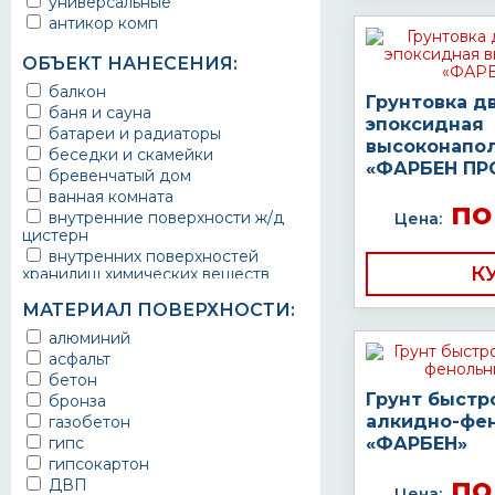
универсальные
антикор комп
ОБЪЕКТ НАНЕСЕНИЯ:
балкон
Грунтовка д
баня и сауна
эпоксидная
батареи и радиаторы
высоконапо
беседки и скамейки
«ФАРБЕН ПР
бревенчатый дом
ванная комната
по
внутренние поверхности ж/д
Цена:
цистерн
внутренних поверхностей
К
хранилищ химических веществ
водопроводы
МАТЕРИАЛ ПОВЕРХНОСТИ:
ворота
выхлопные системы
алюминий
автомобилей
асфальт
газопроводы
бетон
гараж
Грунт быстр
бронза
гидротехнические сооружения
алкидно-фе
газобетон
городской транспорт
гипс
«ФАРБЕН»
грузовые вагоны
гипсокартон
по
двери металлические
ДВП
Цена: