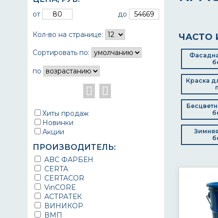
от
до
Кол-во на странице:
ЧАСТО 
Сортировать по:
Фасадна
б
по
Краска д
Бесцветн
Хиты продаж
б
Новинки
Акции
Зимняя
б
ПРОИЗВОДИТЕЛЬ:
ABC ФАРБЕН
CERTA
CERTACOR
VinCORE
АСТРАТЕК
ВИНИКОР
ВМП