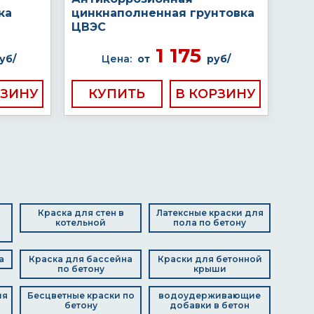
ка
цинкнаполненная грунтовка
ЦВЭС
1 175
уб/
Цена:
от
руб/
КУПИТЬ
Краска для стен в
Латексные краски для
котельной
пола по бетону
а
Краска для бассейна
Краски для бетонной
по бетону
крыши
ля
Бесцветные краски по
водоудерживающие
бетону
добавки в бетон