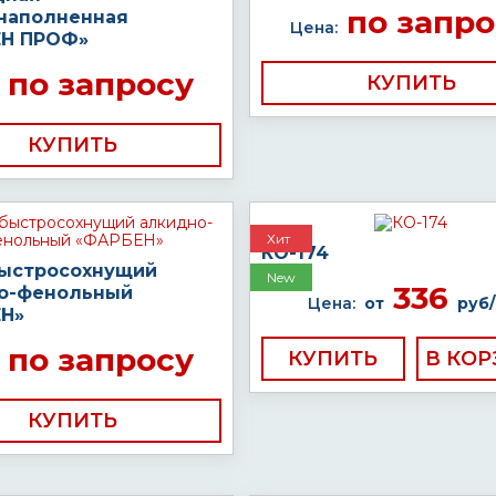
по запро
наполненная
Цена:
Н ПРОФ»
по запросу
КУПИТЬ
КУПИТЬ
Хит
КО-174
быстросохнущий
New
336
о-фенольный
Цена:
от
руб/
Н»
по запросу
КУПИТЬ
КУПИТЬ