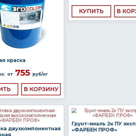
КУПИТЬ
ая краска
755
а:
от
руб/кг
ИТЬ
Грунт-эмаль 2к ПУ экс
вка двухкомпонентная
«ФАРБЕН ПРОФ»
дная