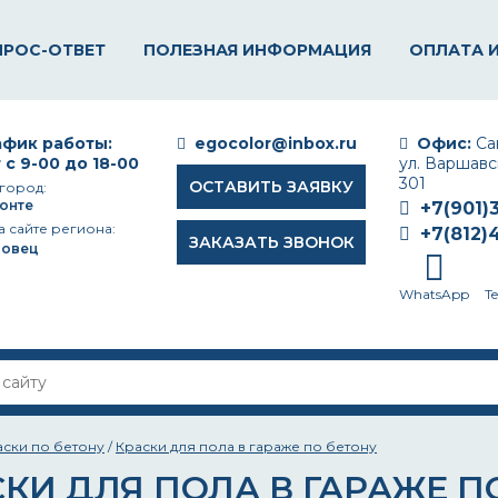
ПРОС-ОТВЕТ
ПОЛЕЗНАЯ ИНФОРМАЦИЯ
ОПЛАТА 
фик работы:
egocolor@inbox.ru
Офис:
Сан
 с 9-00 до 18-00
ул. Варшавск
301
ОСТАВИТЬ ЗАЯВКУ
город:
онте
+7(901)
а сайте региона:
+7(812)
ЗАКАЗАТЬ ЗВОНОК
повец
WhatsApp
T
аски по бетону
/
Краски для пола в гараже по бетону
КИ ДЛЯ ПОЛА В ГАРАЖЕ П