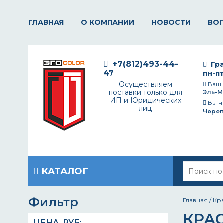
ГЛАВНАЯ
О КОМПАНИИ
НОВОСТИ
ВО
+7(812)493-44-
Гра
47
пн-пт
Осуществляем
Ваш 
поставки только для
Эль-М
ИП и Юридических
Вы н
лиц
Чере
КАТАЛОГ
Фильтр
Главная
/
Кр
КРАС
ЦЕНА,
РУБ
: