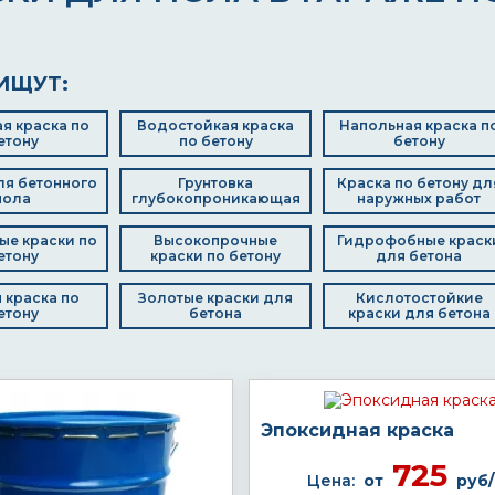
ИЩУТ:
я краска по
Водостойкая краска
Напольная краска п
етону
по бетону
бетону
ля бетонного
Грунтовка
Краска по бетону дл
пола
глубокопроникающая
наружных работ
ые краски по
Высокопрочные
Гидрофобные краск
етону
краски по бетону
для бетона
 краска по
Золотые краски для
Кислотостойкие
етону
бетона
краски для бетона
Эпоксидная краска
725
Цена:
от
руб/