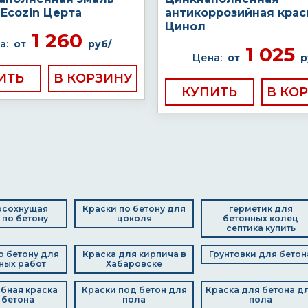
Ecozin Церта
антикоррозийная крас
Цинол
1 260
а:
от
руб/
1 025
Цена:
от
р
ИТЬ
КУПИТЬ
осохнущая
Краски по бетону для
герметик для
 по бетону
цоколя
бетонных колец
септика купить
о бетону для
Краска для кирпича в
Грунтовки для бетон
ных работ
Хабаровске
бная краска
Краски под бетон для
Краска для бетона д
 бетона
пола
пола