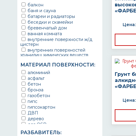
высоко
балкон
баня и сауна
«ФАРБЕ
батареи и радиаторы
беседки и скамейки
Цена:
бревенчатый дом
ванная комната
внутренние поверхности ж/д
цистерн
внутренних поверхностей
хранилищ химических веществ
водопроводы
МАТЕРИАЛ ПОВЕРХНОСТИ:
ворота
выхлопные системы
алюминий
Грунт 
автомобилей
асфальт
алкидн
газопроводы
бетон
«ФАРБЕ
гараж
бронза
гидротехнические сооружения
газобетон
городской транспорт
Цена:
гипс
грузовые вагоны
гипсокартон
двери металлические
ДВП
детали двигателей
дерево
детали машин
для OSB
детали механизмов
для бетона
РАЗБАВИТЕЛЬ:
для автомобилей