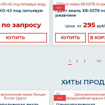
Хит
 КО-42 под питьевую
Грунт эмаль ХВ-0278 п
ржавчине
по запросу
295
Цена:
от
руб/
КУПИТЬ
КУПИТЬ
...
1
2
3
141
ХИТЫ ПРО
Хит
аполненная эмаль
Цинкнаполненная