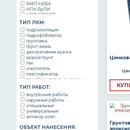
ВМП-НЕВА
НПК ЯрЛИ
НПП СПЕКТР
НПФ ЭМАЛЬ
ТИП ЛКМ:
ТЕРМА
гидроизоляция
УРЕПЛЕН
гидрофобизатор
грунтовка
грунт-эмаль
декоративная краска
краска-грунт
Цинков
лак
очиститель
Цен
пластификатор
преобразователь ржавчины
КУП
эмаль
ТИП РАБОТ:
Краска
внутренние работы
Покрытие
наружные работы
грунт эмаль
специальные
защитное покрытие
универсальные
антикор комп
Грунто
ОБЪЕКТ НАНЕСЕНИЯ:
эпокси