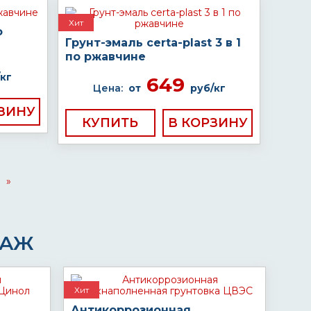
Хит
о
Грунт-эмаль certa-plast 3 в 1
по ржавчине
кг
649
Цена:
от
руб/кг
КУПИТЬ
»
ДАЖ
Хит
Антикоррозионная