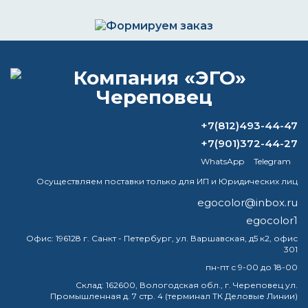
Формируем заказ и отправляем транспортной
компанией
+7(812)493-44-47
ВОПРОС-ОТВЕТ
+7(901)372-44-27
WhatsApp
Telegram
Ксилол — это то же самое, что и уайт-
Осуществляем поставки только для ИП и Юридических лиц
спирит?
egocolor@inbox.ru
Как разбавить акрил-алкидную краску?
egocolor1
Офис:
196128 г. Санкт - Петербург, ул. Варшавская, д5 к2, офис
Можно ли красить пф 115 в дождь?
301
пн-пт с 9-00 до 18-00
Что такое растворитель Сольв-УР?
Склад:
162600, Вологодская обл., г. Череповец ул.
Промышленная д. 7 стр. 4 (терминал ТК Деловые Линии)