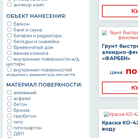
антикор комп
К
ОБЪЕКТ НАНЕСЕНИЯ:
балкон
баня и сауна
батареи и радиаторы
беседки и скамейки
Грунт быстр
бревенчатый дом
алкидно-фе
ванная комната
«ФАРБЕН»
внутренние поверхности ж/д
цистерн
по
внутренних поверхностей
Цена:
хранилищ химических веществ
водопроводы
МАТЕРИАЛ ПОВЕРХНОСТИ:
ворота
К
выхлопные системы
алюминий
автомобилей
асфальт
газопроводы
бетон
гараж
бронза
гидротехнические сооружения
газобетон
городской транспорт
гипс
Краска КО-4
грузовые вагоны
гипсокартон
воду
двери металлические
ДВП