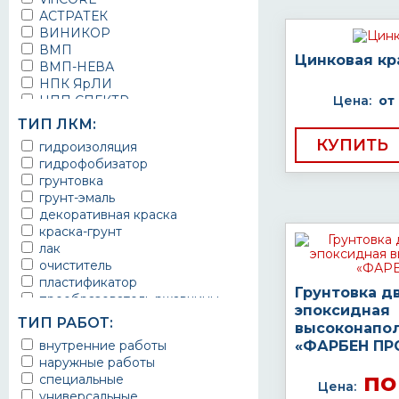
АСТРАТЕК
ВИНИКОР
ВМП
Цинковая кр
ВМП-НЕВА
НПК ЯрЛИ
НПП СПЕКТР
Цена:
от
НПФ ЭМАЛЬ
ТИП ЛКМ:
ТЕРМА
КУПИТЬ
гидроизоляция
УРЕПЛЕН
гидрофобизатор
грунтовка
грунт-эмаль
декоративная краска
краска-грунт
лак
очиститель
пластификатор
Грунтовка д
преобразователь ржавчины
эпоксидная
эмаль
ТИП РАБОТ:
высоконапо
Краска
внутренние работы
«ФАРБЕН ПР
Покрытие
наружные работы
грунт эмаль
по
специальные
защитное покрытие
Цена:
универсальные