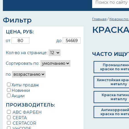
Фильтр
Главная
/
Краски по
КРАСКА
ЦЕНА,
РУБ
:
от
до
Кол-во на странице:
ЧАСТО ИЩУ
Сортировать по:
Промышлен
краски по мет
по
Химстойкая кра
металлу
Хиты продаж
Новинки
Краска патин
Акции
металлу
ПРОИЗВОДИТЕЛЬ:
Антикоррози
ABC ФАРБЕН
краска по мет
CERTA
CERTACOR
VinCORE