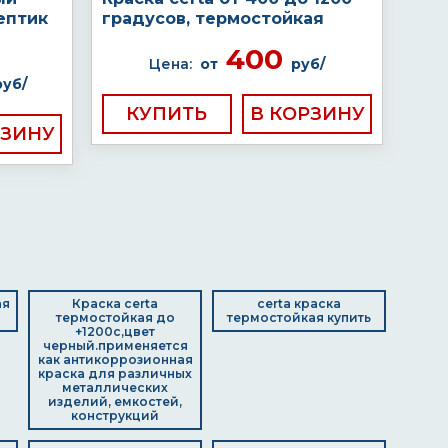
ептик
градусов, термостойкая
400
Цена:
от
руб/
руб/
КУПИТЬ
ая
Краска certa
certa краска
термостойкая до
термостойкая купить
+1200с,цвет
черный.применяется
как антикоррозионная
краска для различных
металлических
изделий, емкостей,
конструкций