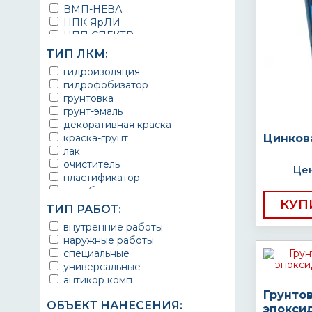
ВМП-НЕВА
НПК ЯрЛИ
НПП СПЕКТР
НПФ ЭМАЛЬ
ТИП ЛКМ:
ТЕРМА
гидроизоляция
УРЕПЛЕН
гидрофобизатор
грунтовка
грунт-эмаль
декоративная краска
краска-грунт
Цинков
лак
очиститель
Цен
пластификатор
преобразователь ржавчины
КУП
эмаль
ТИП РАБОТ:
Краска
внутренние работы
Покрытие
наружные работы
грунт эмаль
специальные
защитное покрытие
универсальные
антикор комп
Грунто
ОБЪЕКТ НАНЕСЕНИЯ:
эпокси