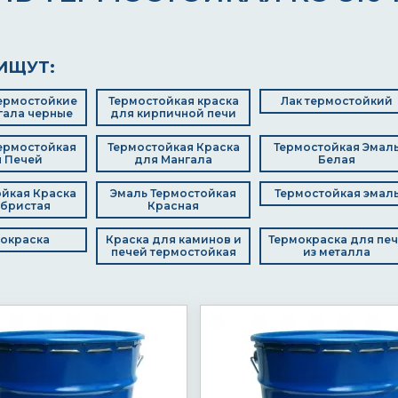
ИЩУТ:
ермостойкие
Термостойкая краска
Лак термостойкий
гала черные
для кирпичной печи
ермостойкая
Термостойкая Краска
Термостойкая Эмал
 Печей
для Мангала
Белая
йкая Краска
Эмаль Термостойкая
Термостойкая эмал
бристая
Красная
окраска
Краска для каминов и
Термокраска для пе
печей термостойкая
из металла