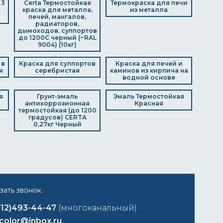
 3
Certa Термостойкая
Термокраска для печи
краска для металла,
из металла
печей, мангалов,
радиаторов,
дымоходов, суппортов
до 1200С черный (~RAL
9004) (10кг)
 в
Краска для суппортов
Краска для печей и
я
серебристая
каминов из кирпича на
водной основе
я
Грунт-эмаль
Эмаль Термостойкая
антикоррозионная
Красная
термостойкая (до 1200
градусов) CERTA
0,27кг Черный
812)493-44-47
(многоканальный)
color@inbox.ru