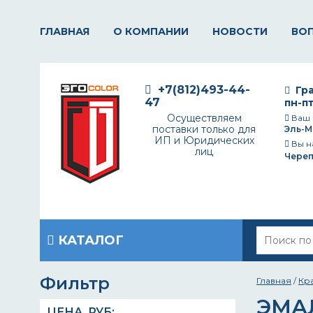
ГЛАВНАЯ
О КОМПАНИИ
НОВОСТИ
ВО
+7(812)493-44-
Гра
47
пн-пт
Осуществляем
Ваш 
поставки только для
Эль-М
ИП и Юридических
Вы н
лиц
Чере
КАТАЛОГ
Фильтр
Главная
/
Кр
ЭМА
ЦЕНА,
РУБ
: