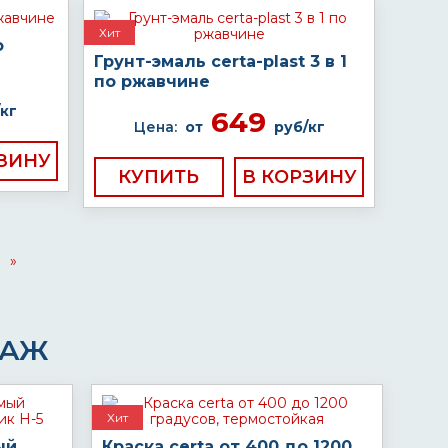
Хит
о
Грунт-эмаль certa-plast 3 в 1
по ржавчине
кг
649
Цена:
от
руб/кг
КУПИТЬ
»
ДАЖ
Хит
ый
Краска certa от 400 до 1200