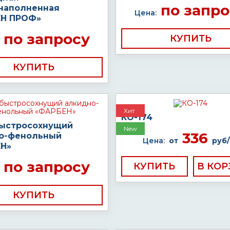
по запро
наполненная
Цена:
Н ПРОФ»
по запросу
КУПИТЬ
КУПИТЬ
Хит
КО-174
быстросохнущий
New
336
о-фенольный
Цена:
от
руб/
Н»
по запросу
КУПИТЬ
КУПИТЬ