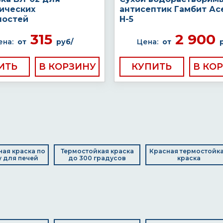
ических
антисептик Гамбит Ас
ностей
H-5
315
2 900
ена:
от
руб/
Цена:
от
ИТЬ
КУПИТЬ
ая краска по
Термостойкая краска
Красная термостойк
 для печей
до 300 градусов
краска