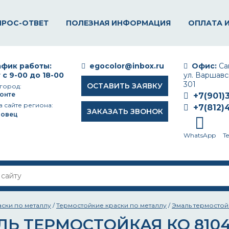
ПРОС-ОТВЕТ
ПОЛЕЗНАЯ ИНФОРМАЦИЯ
ОПЛАТА 
фик работы:
egocolor@inbox.ru
Офис:
Сан
 с 9-00 до 18-00
ул. Варшавск
301
ОСТАВИТЬ ЗАЯВКУ
город:
онте
+7(901)
а сайте региона:
+7(812)
ЗАКАЗАТЬ ЗВОНОК
повец
WhatsApp
T
аски по металлу
/
Термостойкие краски по металлу
/
Эмаль термостой
ЛЬ ТЕРМОСТОЙКАЯ КО 810