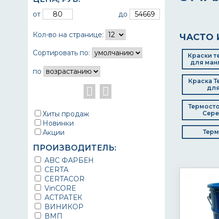
от
до
Кол-во на странице:
ЧАСТО 
Сортировать по:
Краски т
для ман
по
Краска Т
для
Термосто
Хиты продаж
Сере
Новинки
Акции
Терм
ПРОИЗВОДИТЕЛЬ:
ABC ФАРБЕН
CERTA
CERTACOR
VinCORE
АСТРАТЕК
ВИНИКОР
ВМП