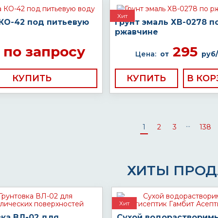
Хит
 КО-42 под питьевую
Грунт эмаль ХВ-0278 п
ржавчине
по запросу
295
Цена:
от
руб/
КУПИТЬ
КУПИТЬ
...
1
2
3
138
ХИТЫ ПРО
Хит
вка ВЛ-02 для
Сухой водорастворим