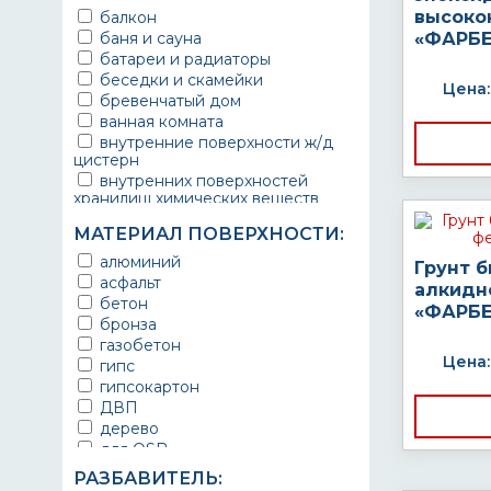
высоко
балкон
баня и сауна
«ФАРБЕ
батареи и радиаторы
беседки и скамейки
Цена:
бревенчатый дом
ванная комната
внутренние поверхности ж/д
цистерн
внутренних поверхностей
хранилищ химических веществ
водопроводы
МАТЕРИАЛ ПОВЕРХНОСТИ:
ворота
выхлопные системы
алюминий
Грунт 
автомобилей
асфальт
алкидн
газопроводы
бетон
«ФАРБЕ
гараж
бронза
гидротехнические сооружения
газобетон
городской транспорт
Цена:
гипс
грузовые вагоны
гипсокартон
двери металлические
ДВП
детали двигателей
дерево
детали машин
для OSB
детали механизмов
для бетона
РАЗБАВИТЕЛЬ:
для автомобилей