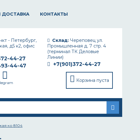
И ДОСТАВКА
КОНТАКТЫ
кт - Петербург,
Склад:
Череповец ул.
ая, д5 к2, офис
Промышленная д. 7 стр. 4
(терминал ТК Деловые
Линии)
372-44-27
+7(901)372-44-27
493-44-47
Корзина пуста
elegram
кая ко 8104
4