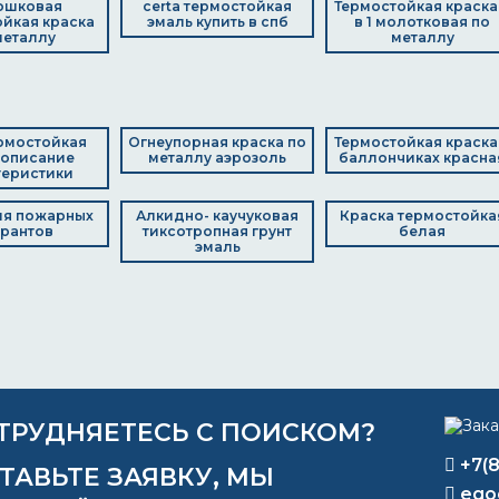
ошковая
certa термостойкая
Термостойкая краска
йкая краска
эмаль купить в спб
в 1 молотковая по
металлу
металлу
ермостойкая
Огнеупорная краска по
Термостойкая краска
 описание
металлу аэрозоль
баллончиках красна
теристики
ля пожарных
Алкидно- каучуковая
Краска термостойка
рантов
тиксотропная грунт
белая
эмаль
ТРУДНЯЕТЕСЬ С ПОИСКОМ?
+7(
ТАВЬТЕ ЗАЯВКУ, МЫ
ego