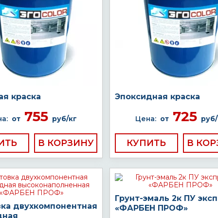
ая краска
Эпоксидная краска
755
725
а:
от
руб/кг
Цена:
от
руб/
ИТЬ
КУПИТЬ
Грунт-эмаль 2к ПУ экс
вка двухкомпонентная
«ФАРБЕН ПРОФ»
дная