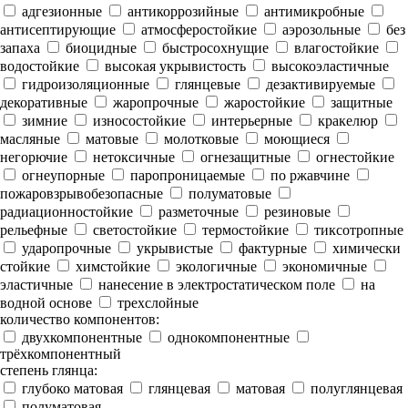
адгезионные
антикоррозийные
антимикробные
антисептирующие
атмосферостойкие
аэрозольные
без
запаха
биоцидные
быстросохнущие
влагостойкие
водостойкие
высокая укрывистость
высокоэластичные
гидроизоляционные
глянцевые
дезактивируемые
декоративные
жаропрочные
жаростойкие
защитные
зимние
износостойкие
интерьерные
кракелюр
масляные
матовые
молотковые
моющиеся
негорючие
нетоксичные
огнезащитные
огнестойкие
огнеупорные
паропроницаемые
по ржавчине
пожаровзрывобезопасные
полуматовые
радиационностойкие
разметочные
резиновые
рельефные
светостойкие
термостойкие
тиксотропные
ударопрочные
укрывистые
фактурные
химически
стойкие
химстойкие
экологичные
экономичные
эластичные
нанесение в электростатическом поле
на
водной основе
трехслойные
количество компонентов:
двухкомпонентные
однокомпонентные
трёхкомпонентный
степень глянца:
глубоко матовая
глянцевая
матовая
полуглянцевая
полуматовая