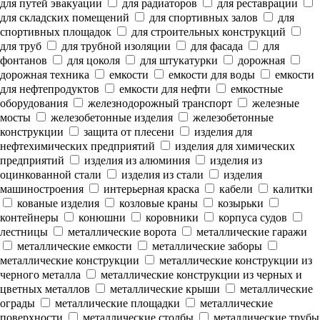
для путей эвакуации
для радиаторов
для реставрации
для складских помещений
для спортивных залов
для
спортивных площадок
для строительных конструкций
для труб
для трубной изоляции
для фасада
для
фонтанов
для цоколя
для штукатурки
дорожная
дорожная техника
емкости
емкости для воды
емкости
для нефтепродуктов
емкости для нефти
емкостные
оборудования
железнодорожный транспорт
железные
мосты
железобетонные изделия
железобетонные
конструкции
защита от плесени
изделия для
нефтехимических предприятий
изделия для химических
предприятий
изделия из алюминия
изделия из
оцинкованной стали
изделия из стали
изделия
машиностроения
интерьерная краска
кабели
калитки
кованые изделия
козловые краны
козырьки
контейнеры
конюшни
коровники
корпуса судов
лестницы
металлические ворота
металлические гаражи
металлические емкости
металлические заборы
металлические конструкции
металлические конструкции из
черного металла
металлические конструкции из черных и
цветных металлов
металлические крыши
металлические
ограды
металлические площадки
металлические
поверхности
металлические столбы
металлические трубы