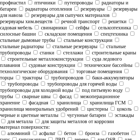
профнастил
птичники
путепроводы
радиаторы и
батареи
радиаторы отопления
резервуары
резервуары
для навоза
резервуары для сыпучих материалов
резервуары хим.веществ
речной транспорт
решетки
садовая мебель
свинарники
сейфы
сельхозтехника
силосные башни
складские помещения
спецтехника
стальные дымовые трубы
стальные конструкции
стальные радиаторы
стальные резервуары
стальные
трубопроводы
станки
стеллажи
строительные краны
строительные металлоконструкции
суда ледового
плавания
судовые конструкции
технические бассейны
технологические оборудования
торговые помещения
торцы
тракторы
трубопроводов
баки-аккумуляторы
трубопроводы
трубопроводы для горячей воды
трубопроводы для холодной воды
под питьевую воду
трубы
сварные швы
фасад
межоперационное
хранение
фасадная
хранилища
хранилища ГСМ
хранилища минеральных удобрений
цистерны
цоколь
черные и цветные металлы
чугунные батареи
эстакады
для металла
для защиты металлов от коррозии
материал поверхности:
алюминий
асфальт
бетон
бронза
газобетон
гипс
гипсокартон
ДВП
дерево
для OSB
для