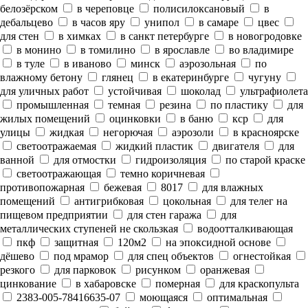
белозёрском
в череповце
полисилоксановый
в
дебальцево
в часов яру
унипол
в самаре
цвес
для стен
в химках
в санкт петербурге
в новогродовке
в монино
в томилино
в ярославле
во владимире
в туле
в иваново
минск
аэрозольная
по
влажному бетону
глянец
в екатеринбурге
чугуну
для уличных работ
устойчивая
шоколад
ультрафиолета
промышленная
темная
резина
по пластику
для
жилых помещений
оцинковки
в баню
кср
для
улицы
жидкая
негорючая
аэрозоли
в красноярске
светоотражаемая
жидкий пластик
двигателя
для
ванной
для отмостки
гидроизоляция
по старой краске
светоотражающая
темно коричневая
противопожарная
бежевая
8017
для влажных
помещений
антигрибковая
цокольная
для телег на
пищевом предприятии
для стен гаража
для
металлических ступеней не скользкая
водоотталкивающая
пкф
защитная
120м2
на эпоксидной основе
дёшево
под мрамор
для спец объектов
огнестойкая
резкого
для парковок
рисунком
оранжевая
цинкование
в хабаровске
померная
для краскопульта
2383-005-78416635-07
моющаяся
оптимальная