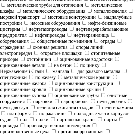
металлические трубы для отопления
металлические
шкафы
металлического оборудования
металлоизделия
морской транспорт
мостовые конструкции
надпалубные
постройки
насосные оборудования
нефте-бензиновые
цистерны
нефтегазопроводы
нефтеперерабатывающие
предприятия
нефтепроводы
нефтехранилища
оборудования
общественные помещения
ограды
ограждения
оконная решетка
опоры линий
электропередач
открытые площадки
отопительные
приборы
отстойники
оцинкованные водостоки
оцинкованные детали
на бетон
по цинку
Нержавеющей Стали
мангала
для ржавого металла
спецтехники
по железу
металлической крыши
оцинкованные желоба
оцинкованные конструкции
оцинкованные кровли
оцинкованные крыши
оцинкованные купола
оцинкованные трубы
очистные
сооружения
парковки
паропроводы
печи для бань
печи для саун
печи для сжигания отходов
печи и камины
платформы
по ржавчине
подводные части корпусов
судов
пол
полки
портальные краны
порты
проводы
производственные помещения
производственные цеха
противокоррозионная