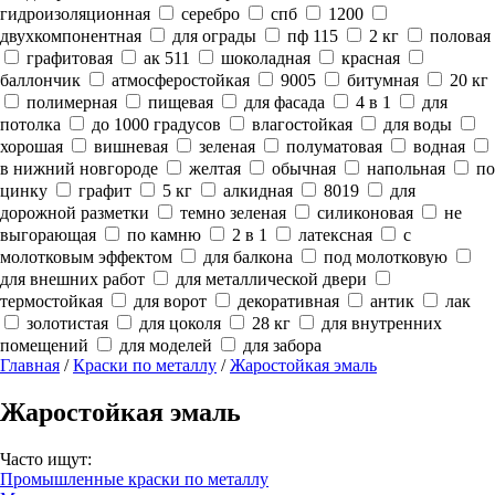
гидроизоляционная
серебро
спб
1200
двухкомпонентная
для ограды
пф 115
2 кг
половая
графитовая
ак 511
шоколадная
красная
баллончик
атмосферостойкая
9005
битумная
20 кг
полимерная
пищевая
для фасада
4 в 1
для
потолка
до 1000 градусов
влагостойкая
для воды
хорошая
вишневая
зеленая
полуматовая
водная
в нижний новгороде
желтая
обычная
напольная
по
цинку
графит
5 кг
алкидная
8019
для
дорожной разметки
темно зеленая
силиконовая
не
выгорающая
по камню
2 в 1
латексная
с
молотковым эффектом
для балкона
под молотковую
для внешних работ
для металлической двери
термостойкая
для ворот
декоративная
антик
лак
золотистая
для цоколя
28 кг
для внутренних
помещений
для моделей
для забора
Главная
/
Краски по металлу
/
Жаростойкая эмаль
Жаростойкая эмаль
Часто ищут:
Промышленные краски по металлу