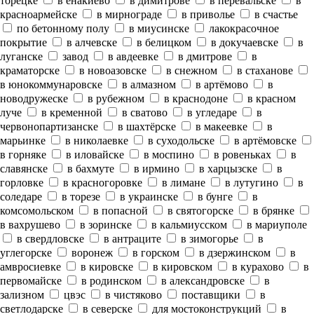
торецке
в енакиево
в димитрове
в перевальске
в
красноармейске
в мирнограде
в приволье
в счастье
по бетонному полу
в миусинске
лакокрасочное
покрытие
в алчевске
в белицком
в докучаевске
в
луганске
завод
в авдеевке
в дмитрове
в
краматорске
в новоазовске
в снежном
в стаханове
в юнокоммунаровске
в алмазном
в артёмово
в
новодружеске
в рубежном
в краснодоне
в красном
луче
в кременной
в сватово
в угледаре
в
червонопартизанске
в шахтёрске
в макеевке
в
марьинке
в николаевке
в суходольске
в артёмовске
в горняке
в иловайске
в моспино
в ровеньках
в
славянске
в бахмуте
в ирмино
в харцызске
в
горловке
в красногоровке
в лимане
в лутугино
в
соледаре
в торезе
в украинске
в бунге
в
комсомольском
в попасной
в святогорске
в брянке
в вахрушево
в зоринске
в кальмиусском
в мариуполе
в свердловске
в антраците
в зимогорье
в
углегорске
воронеж
в горском
в дзержинском
в
амвросиевке
в кировске
в кировском
в курахово
в
первомайске
в родинском
в александровске
в
зализном
цвэс
в чистяково
поставщики
в
светлодарске
в северске
для мостоконструкций
в