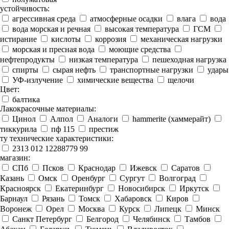
устойчивость:
агрессивная среда
атмосферные осадки
влага
вода
вода морская и речная
высокая температура
ГСМ
истирание
кислоты
коррозия
механическая нагрузки
морская и пресная вода
моющие средства
нефтепродукты
низкая температура
пешеходная нагрузка
спирты
сырая нефть
транспортные нагрузки
удары
УФ-излучение
химические вещества
щелочи
Цвет:
балтика
Лакокрасочные материалы:
Цинол
Алпол
Аналоги
hammerite (хаммерайт)
тиккурила
пф 115
престиж
ту технические характеристики:
2313 012 12288779 99
магазин:
СПб
Псков
Краснодар
Ижевск
Саратов
Казань
Омск
Оренбург
Сургут
Волгоград
Красноярск
Екатеринбург
Новосибирск
Иркутск
Барнаул
Рязань
Томск
Хабаровск
Киров
Воронеж
Орел
Москва
Курск
Липецк
Минск
Санкт Петербург
Белгород
Челябинск
Тамбов