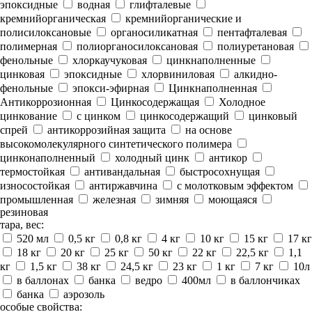
эпоксидные
водная
глифталевые
кремнийорганическая
кремнийорганические и
полисилоксановые
органосиликатная
пентафталевая
полимерная
полиорганосилоксановая
полиуретановая
фенольные
хлоркаучуковая
цинкнаполненные
цинковая
эпоксидные
хлорвиниловая
алкидно-
фенольные
эпокси-эфирная
Цинкнаполненная
Антикоррозионная
Цинкосодержащая
Холодное
цинкование
с цинком
цинкосодержащий
цинковый
спрей
антикоррозийная защита
на основе
высокомолекулярного синтетического полимера
цинконаполненный
холодный цинк
антикор
термостойкая
антивандальная
быстросохнущая
износостойкая
антиржавчина
с молотковым эффектом
промышленная
железная
зимняя
моющаяся
резиновая
тара, вес:
520 мл
0,5 кг
0,8 кг
4 кг
10 кг
15 кг
17 кг
18 кг
20 кг
25 кг
50 кг
22 кг
22,5 кг
1,1
кг
1,5 кг
38 кг
24,5 кг
23 кг
1 кг
7 кг
10л
в баллонах
банка
ведро
400мл
в баллончиках
банка
аэрозоль
особые свойства: