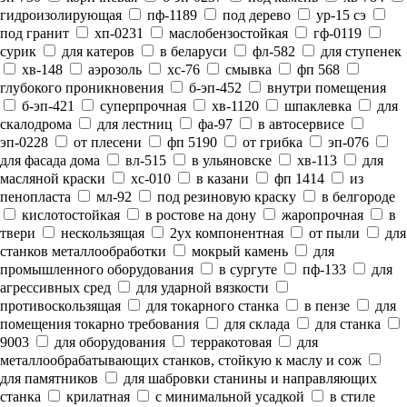
гидроизолирующая
пф-1189
под дерево
ур-15 сэ
под гранит
хп-0231
маслобензостойкая
гф-0119
сурик
для катеров
в беларуси
фл-582
для ступенек
хв-148
аэрозоль
хс-76
смывка
фп 568
глубокого проникновения
б-эп-452
внутри помещения
б-эп-421
суперпрочная
хв-1120
шпаклевка
для
скалодрома
для лестниц
фа-97
в автосервисе
эп-0228
от плесени
фп 5190
от грибка
эп-076
для фасада дома
вл-515
в ульяновске
хв-113
для
масляной краски
хс-010
в казани
фп 1414
из
пенопласта
мл-92
под резиновую краску
в белгороде
кислотостойкая
в ростове на дону
жаропрочная
в
твери
нескользящая
2ух компонентная
от пыли
для
станков металлообработки
мокрый камень
для
промышленного оборудования
в сургуте
пф-133
для
агрессивных сред
для ударной вязкости
противоскользящая
для токарного станка
в пензе
для
помещения токарно требования
для склада
для станка
9003
для оборудования
терракотовая
для
металлообрабатывающих станков, стойкую к маслу и сож
для памятников
для шабровки станины и направляющих
станка
крилатная
с минимальной усадкой
в стиле