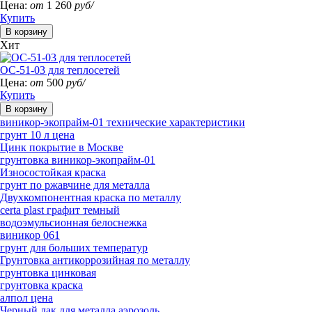
Цена:
от
1 260
руб/
Купить
Хит
ОС-51-03 для теплосетей
Цена:
от
500
руб/
Купить
виникор-экопрайм-01 технические характеристики
грунт 10 л цена
Цинк покрытие в Москве
грунтовка виникор-экопрайм-01
Износостойкая краска
грунт по ржавчине для металла
Двухкомпонентная краска по металлу
certa plast графит темный
водоэмульсионная белоснежка
виникор 061
грунт для больших температур
Грунтовка антикоррозийная по металлу
грунтовка цинковая
грунтовка краска
алпол цена
Черный лак для металла аэрозоль