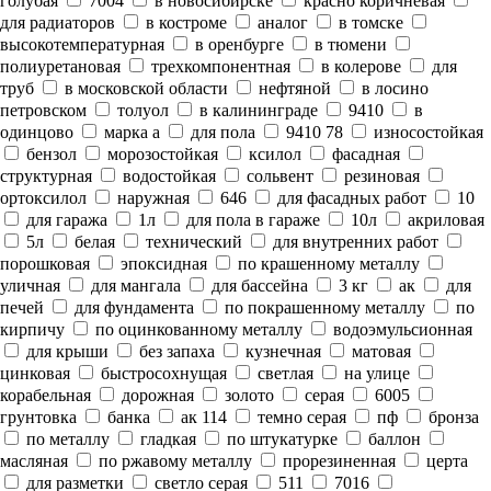
голубая
7004
в новосибирске
красно коричневая
для радиаторов
в костроме
аналог
в томске
высокотемпературная
в оренбурге
в тюмени
полиуретановая
трехкомпонентная
в колерове
для
труб
в московской области
нефтяной
в лосино
петровском
толуол
в калининграде
9410
в
одинцово
марка а
для пола
9410 78
износостойкая
бензол
морозостойкая
ксилол
фасадная
структурная
водостойкая
сольвент
резиновая
ортоксилол
наружная
646
для фасадных работ
10
для гаража
1л
для пола в гараже
10л
акриловая
5л
белая
технический
для внутренних работ
порошковая
эпоксидная
по крашенному металлу
уличная
для мангала
для бассейна
3 кг
ак
для
печей
для фундамента
по покрашенному металлу
по
кирпичу
по оцинкованному металлу
водоэмульсионная
для крыши
без запаха
кузнечная
матовая
цинковая
быстросохнущая
светлая
на улице
корабельная
дорожная
золото
серая
6005
грунтовка
банка
ак 114
темно серая
пф
бронза
по металлу
гладкая
по штукатурке
баллон
масляная
по ржавому металлу
прорезиненная
церта
для разметки
светло серая
511
7016