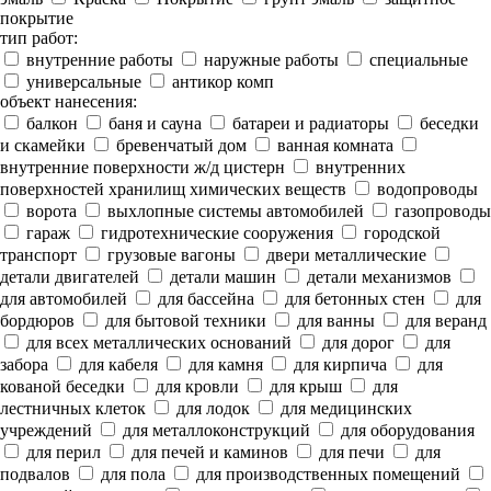
покрытие
тип работ:
внутренние работы
наружные работы
специальные
универсальные
антикор комп
объект нанесения:
балкон
баня и сауна
батареи и радиаторы
беседки
и скамейки
бревенчатый дом
ванная комната
внутренние поверхности ж/д цистерн
внутренних
поверхностей хранилищ химических веществ
водопроводы
ворота
выхлопные системы автомобилей
газопроводы
гараж
гидротехнические сооружения
городской
транспорт
грузовые вагоны
двери металлические
детали двигателей
детали машин
детали механизмов
для автомобилей
для бассейна
для бетонных стен
для
бордюров
для бытовой техники
для ванны
для веранд
для всех металлических оснований
для дорог
для
забора
для кабеля
для камня
для кирпича
для
кованой беседки
для кровли
для крыш
для
лестничных клеток
для лодок
для медицинских
учреждений
для металлоконструкций
для оборудования
для перил
для печей и каминов
для печи
для
подвалов
для пола
для производственных помещений