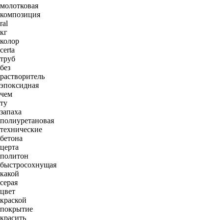
молотковая
композиция
ral
кг
колор
certa
труб
без
растворитель
эпоксидная
чем
ту
запаха
полиуретановая
технические
бетона
церта
политон
быстросохнущая
какой
серая
цвет
краской
покрытие
красить