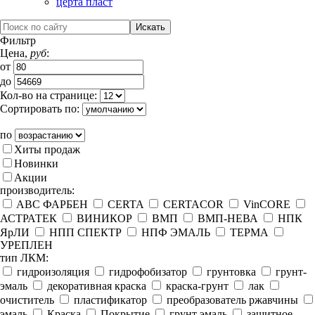
церта пласт
Фильтр
Цена,
руб
:
от
до
Кол-во на странице:
Сортировать по:
по
Хиты продаж
Новинки
Акции
производитель:
ABC ФАРБЕН
CERTA
CERTACOR
VinCORE
АСТРАТЕК
ВИНИКОР
ВМП
ВМП-НЕВА
НПК
ЯрЛИ
НПП СПЕКТР
НПФ ЭМАЛЬ
ТЕРМА
УРЕПЛЕН
тип ЛКМ:
гидроизоляция
гидрофобизатор
грунтовка
грунт-
эмаль
декоративная краска
краска-грунт
лак
очиститель
пластификатор
преобразователь ржавчины
эмаль
Краска
Покрытие
грунт эмаль
защитное