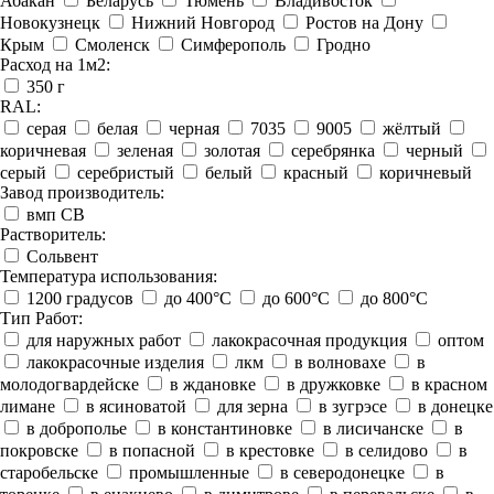
Абакан
Беларусь
Тюмень
Владивосток
Новокузнецк
Нижний Новгород
Ростов на Дону
Крым
Смоленск
Симферополь
Гродно
Расход на 1м2:
350 г
RAL:
серая
белая
черная
7035
9005
жёлтый
коричневая
зеленая
золотая
серебрянка
черный
серый
серебристый
белый
красный
коричневый
Завод производитель:
вмп СВ
Растворитель:
Сольвент
Температура использования:
1200 градусов
до 400°C
до 600°C
до 800°C
Тип Работ:
для наружных работ
лакокрасочная продукция
оптом
лакокрасочные изделия
лкм
в волновахе
в
молодогвардейске
в ждановке
в дружковке
в красном
лимане
в ясиноватой
для зерна
в зугрэсе
в донецке
в доброполье
в константиновке
в лисичанске
в
покровске
в попасной
в крестовке
в селидово
в
старобельске
промышленные
в северодонецке
в