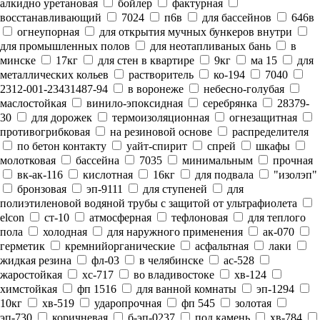
алкидно уретановая
бойлер
фактурная
восстанавливающий
7024
п6в
для бассейнов
646в
огнеупорная
для открытия мучных бункеров внутри
для промышленных полов
для неотапливаных бань
в
минске
17кг
для стен в квартире
9кг
ма 15
для
металлических кольев
растворитель
ко-194
7040
2312-001-23431487-94
в воронеже
небесно-голубая
маслостойкая
винило-эпоксидная
серебрянка
28379-
30
для дорожек
термоизоляционная
огнезащитная
противогрибковая
на резиновой основе
распределителя
по бетон контакту
уайт-спирит
спрей
шкафы
молотковая
бассейна
7035
минимальным
прочная
вк-ак-116
кислотная
16кг
для подвала
"изолэп"
бронзовая
эп-9111
для ступеней
для
полиэтиленовой водяной трубы с защитой от ультрафиолета
elcon
ст-10
атмосферная
тефлоновая
для теплого
пола
холодная
для наружного применения
ак-070
герметик
кремнийорганические
асфальтная
лаки
жидкая резина
фл-03
в челябинске
ас-528
жаростойкая
хс-717
во владивостоке
хв-124
химстойкая
фп 1516
для ванной комнаты
эп-1294
10кг
хв-519
ударопрочная
фп 545
золотая
эп-730
коричневая
б-эп-0237
под камень
хв-784