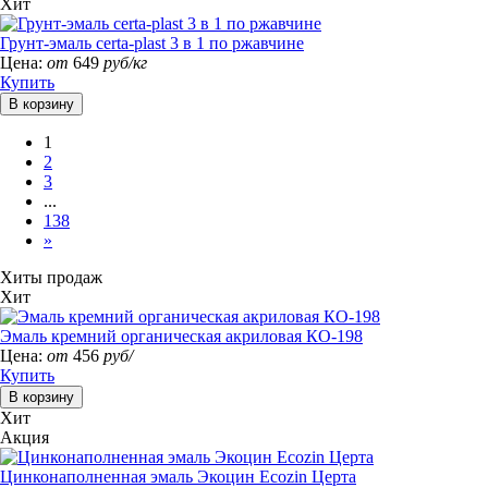
Хит
Грунт-эмаль certa-plast 3 в 1 по ржавчине
Цена:
от
649
руб/кг
Купить
1
2
3
...
138
»
Хиты продаж
Хит
Эмаль кремний органическая акриловая КО-198
Цена:
от
456
руб/
Купить
Хит
Акция
Цинконаполненная эмаль Экоцин Ecozin Церта