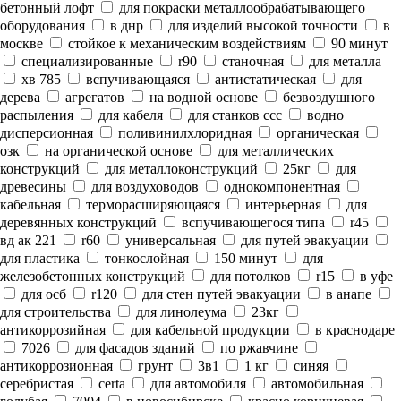
бетонный лофт
для покраски металлообрабатывающего
оборудования
в днр
для изделий высокой точности
в
москве
стойкое к механическим воздействиям
90 минут
специализированные
r90
станочная
для металла
хв 785
вспучивающаяся
антистатическая
для
дерева
агрегатов
на водной основе
безвоздушного
распыления
для кабеля
для станков ссс
водно
дисперсионная
поливинилхлоридная
органическая
озк
на органической основе
для металлических
конструкций
для металлоконструкций
25кг
для
древесины
для воздуховодов
однокомпонентная
кабельная
терморасширяющаяся
интерьерная
для
деревянных конструкций
вспучивающегося типа
r45
вд ак 221
r60
универсальная
для путей эвакуации
для пластика
тонкослойная
150 минут
для
железобетонных конструкций
для потолков
r15
в уфе
для осб
r120
для стен путей эвакуации
в анапе
для строительства
для линолеума
23кг
антикоррозийная
для кабельной продукции
в краснодаре
7026
для фасадов зданий
по ржавчине
антикоррозионная
грунт
3в1
1 кг
синяя
серебристая
certa
для автомобиля
автомобильная