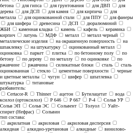
бетона
для гипса
для грунтования
для ДВП
для
дерева
для ДСП
для камня
для кирпича
для
металла
для оцинкованной стали
для ППУ
для фанеры
для шифера
древесина
ДСП
дюралюминий
ЖБИ
каменная кладка
камень
кафель
керамика
кирпич
латунь
МДФ
металл
металл черный
металлические изделия
на окрашенную поверхность
на
шпаклевку
на штукатурку
оцинкованный металл
оцинковка
паркет
плитка
по бетонному полу
по
бетону
по дереву
по металлу
по оцинковке
по
ржавчине
ржавчина
силикатные блоки
сталь
сталь
оцинкованная
стекло
цементные поверхности
черные
и цветные металлы
чугун
шифер
шпатлевка
штукатурка
титановые
разбавитель:
Certacor-R
Thinner
ацетон
Бутилацетат
вода
ксилол (ортоксилол)
Р 646
Р 667
Р-4
Сольв УР
Сольв ЭП
Сольв ЭС
Сольвент
Толуол
Уайт-
спирит (Нефрас)
Сольвин
тип состава:
акрилатная
акриловая
акриловая дисперсия
алкидная
алкидно-уретановая
алкидные
винилово-