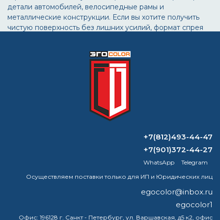
детали автомобилей, велосипедные рамы и
металлические конструкции. Если вы хотите получить
чистую поверхность без лишних усилий, формат спрея
станет оптимальным выбором.
Готовы начать ремонт?
Закажите качественную химию для удаления покрытий
прямо сейчас.
Купить аэрозольную смывку
+7(812)493-44-47
+7(901)372-44-27
ВОПРОС-ОТВЕТ
WhatsApp
Telegram
Осуществляем поставки только для ИП и Юридических лиц
На каком металле образуется патина?
egocolor@inbox.ru
Как сделать эмаль крепче?
egocolor1
Офис:
196128 г. Санкт - Петербург, ул. Варшавская, д5 к2, офис