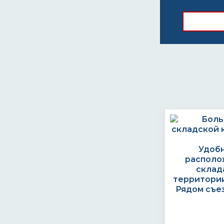
Удоб
располо
склад
территории
Рядом съе