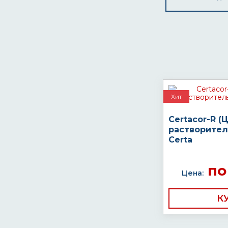
Хит
Certacor-R (
растворител
Certa
по
Цена:
К