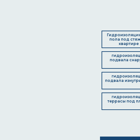
Гидроизоляци
пола под стяж
квартире
гидроизоля
подвала сна
гидроизоля
подвала изнутр
гидроизоля
террасы под п