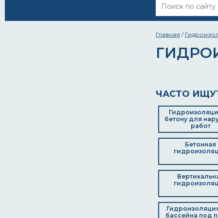
Главная
/
Гидроизо
ГИДРО
ЧАСТО ИЩУ
Гидроизоляци
бетону для нар
работ
Бетонная
гидроизоля
Вертикальн
гидроизоля
Гидроизоляци
бассейна под п