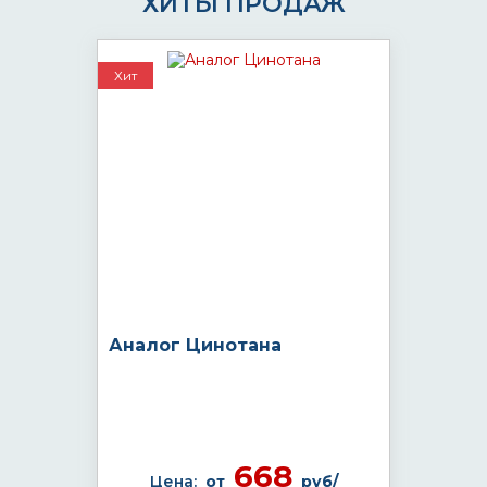
ХИТЫ ПРОДАЖ
Хит
Аналог Цинотана
668
Цена:
от
руб/