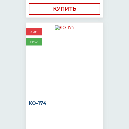
КУПИТЬ
Хит
New
КО-174