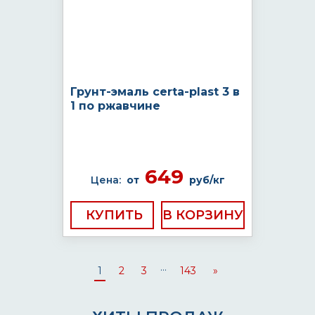
Грунт-эмаль certa-plast 3 в
1 по ржавчине
649
Цена:
от
руб/кг
КУПИТЬ
...
1
2
3
143
»