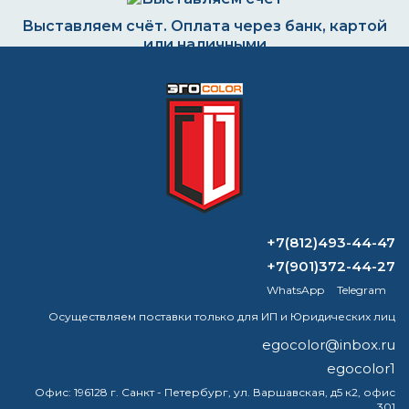
Выставляем счёт. Оплата через банк, картой
или наличными
Формируем заказ и отправляем транспортной
компанией
ВОПРОС-ОТВЕТ
+7(812)493-44-47
+7(901)372-44-27
Диоксид титана в краске
WhatsApp
Telegram
Осуществляем поставки только для ИП и Юридических лиц
Как понять, что преобразователь
ржавчины сработал?
egocolor@inbox.ru
egocolor1
Как долго будет светиться светящаяся
Офис:
196128 г. Санкт - Петербург, ул. Варшавская, д5 к2, офис
в темноте аэрозольная краска?
301