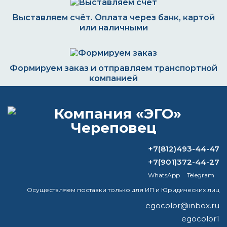
Выставляем счёт. Оплата через банк, картой
или наличными
Формируем заказ и отправляем транспортной
компанией
ВОПРОС-ОТВЕТ
+7(812)493-44-47
На каком давлении наносить базу?
+7(901)372-44-27
WhatsApp
Telegram
Подскажите на грунтовку ярлисоат
Осуществляем поставки только для ИП и Юридических лиц
сколько добовлять разбавителя и
отвердителя? На ведро
egocolor@inbox.ru
egocolor1