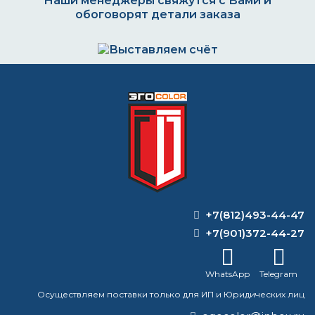
Наши менеджеры свяжутся с Вами и
обоговорят детали заказа
Выставляем счёт. Оплата через банк, картой
или наличными
Формируем заказ и отправляем транспортной
компанией
+7(812)493-44-47
ВОПРОС-ОТВЕТ
+7(901)372-44-27
Краска для асфальтовых и бетонных
WhatsApp
Telegram
покрытий
Осуществляем поставки только для ИП и Юридических лиц