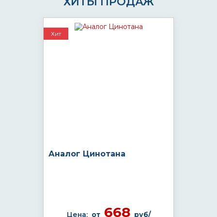
ХИТЫ ПРОДАЖ
Хит
Аналог Цинотана
668
Цена:
от
руб/