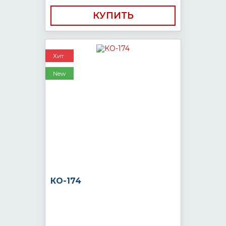
КУПИТЬ
Хит
New
КО-174