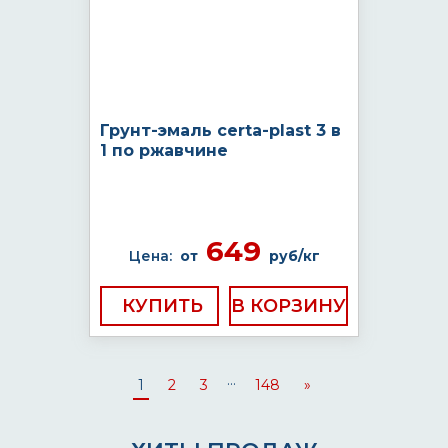
Грунт-эмаль certa-plast 3 в
1 по ржавчине
649
Цена:
от
руб/кг
КУПИТЬ
...
1
2
3
148
»