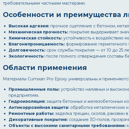
требовательными частными мастерами.
Особенности и преимущества 
Высокая адгезия:
прочное сцепление с бетоном, метал
Механическая прочность:
покрытие выдерживает значи
Химическая стойкость:
устойчивость к воздействию ма
Влагонепроницаемость:
формирование герметичного б
Долговечность:
срок службы покрытия — от 10 до 25 ле
Экологичность:
после полного отверждения составы бе
Области применения
Материалы Cumixan Pro Epoxy универсальны и применяются
Промышленные полы:
устройство наливных и высоконап
предприятиях.
Гидроизоляция:
защита бетонных и железобетонных кон
Антикоррозийная защита:
обработка металлических ко
Ремонтные работы:
заделка трещин, сколов, раковин в
Декоративные покрытия:
создание 3D-полов, прозрач
Объекты с высокими санитарными требованиями:
м