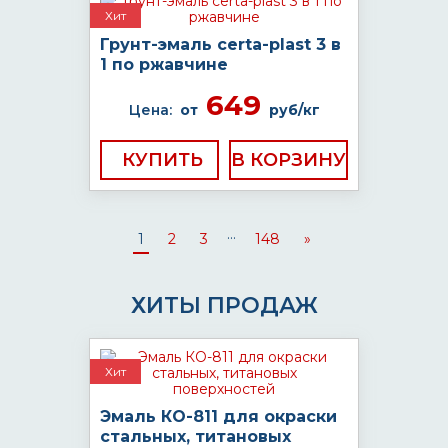
Хит
Грунт-эмаль certa-plast 3 в
1 по ржавчине
649
Цена:
от
руб/кг
КУПИТЬ
...
1
2
3
148
»
ХИТЫ ПРОДАЖ
Хит
Эмаль КО-811 для окраски
стальных, титановых