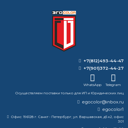
по запросу
Цена:
КУПИТЬ
ВОПРОС-ОТВЕТ
+7(812)493-44-47
+7(901)372-44-27
Какая краска лучше всего подходит
для металла?
WhatsApp
Telegram
Можно ли наносить эмаль на
Осуществляем поставки только для ИП и Юридических лиц
ржавчину?
egocolor@inbox.ru
Нужно ли смывать преобразователь с
egocolor1
цинком?
Офис:
196128 г. Санкт - Петербург, ул. Варшавская, д5 к2, офис
301
Какое кровельное покрытие лучше