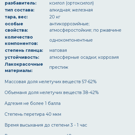
разбавитель:
ксилол (ортоксилол)
тип состава:
алкидная; железная
тара, вес:
20 кг
особые
антикоррозийные;
свойства:
атмосферостойкие; по ржавчине
количество
однокомпонентные
компонентов:
степень глянца:
матовая
устойчивость:
атмосферные осадки; коррозия
Лакокрасочные
престиж
материалы:
Массовая доля нелетучих веществ 57-62%
Объеманя доля нелетучих веществ 38-42%
Адгезия не более 1 балла
Степень перетира 40 мкм
Время высыхания до степени 3 - 1 час