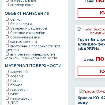
по
универсальные
Цена:
антикор комп
К
ОБЪЕКТ НАНЕСЕНИЯ:
балкон
баня и сауна
батареи и радиаторы
беседки и скамейки
бревенчатый дом
Грунт быстр
ванная комната
алкидно-фе
внутренние поверхности ж/д
«ФАРБЕН»
цистерн
внутренних поверхностей
по
хранилищ химических веществ
Цена:
водопроводы
МАТЕРИАЛ ПОВЕРХНОСТИ:
ворота
К
выхлопные системы
алюминий
автомобилей
асфальт
газопроводы
бетон
гараж
бронза
гидротехнические сооружения
газобетон
городской транспорт
гипс
грузовые вагоны
Краска КО-4
гипсокартон
двери металлические
воду
ДВП