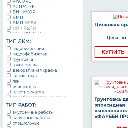
VinCORE
АСТРАТЕК
ВИНИКОР
ВМП
ВМП-НЕВА
Цинковая кр
НПК ЯрЛИ
НПП СПЕКТР
Цена:
от
НПФ ЭМАЛЬ
ТИП ЛКМ:
ТЕРМА
гидроизоляция
УРЕПЛЕН
КУПИТЬ
гидрофобизатор
грунтовка
грунт-эмаль
декоративная краска
краска-грунт
лак
очиститель
пластификатор
преобразователь ржавчины
Грунтовка д
эмаль
ТИП РАБОТ:
эпоксидная
Краска
высоконапо
внутренние работы
Покрытие
«ФАРБЕН ПР
наружные работы
грунт эмаль
специальные
защитное покрытие