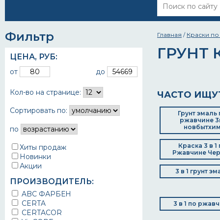
Фильтр
Главная
/
Краски по
ГРУНТ К
ЦЕНА,
РУБ
:
от
до
Кол-во на странице:
ЧАСТО ИЩУ
Сортировать по:
Грунт эмаль 
ржавчине 3
новбытхи
по
Краска 3 в 1
Хиты продаж
Ржавчине Че
Новинки
Акции
3 в 1 грунт эм
ПРОИЗВОДИТЕЛЬ:
ABC ФАРБЕН
CERTA
3 в 1 по ржав
CERTACOR