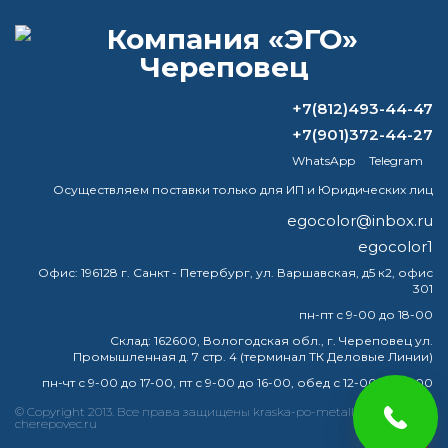
ВОПРОС-ОТВЕТ
+7(812)493-44-47
Какая белая краска является
+7(901)372-44-27
стандартной для стен?
WhatsApp
Telegram
Осуществляем поставки только для ИП и Юридических лиц
Чем лучше всего разбавлять масляные
краски?
egocolor@inbox.ru
egocolor1
Хорошо ли патина на меди?
Офис:
196128 г. Санкт - Петербург, ул. Варшавская, д5 к2, офис
301
Как правильно красить из
пн-пт с 9-00 до 18-00
аэрозольного баллончика?
Склад:
162600, Вологодская обл., г. Череповец ул.
Промышленная д. 7 стр. 4 (терминал ТК Деловые Линии)
пн-чт с 9-00 до 17-00, пт с 9-00 до 16-00, обед с 12-00 до 13-00
© Copyright 2013. Все права защищены kraska-po-metallu-
краска
эмаль
металлу
купить
грунт
металла
cherepovec.ru