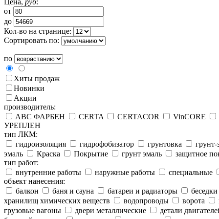
Цена,
руб
:
от
до
Кол-во на странице:
Сортировать по:
по
Хиты продаж
Новинки
Акции
производитель:
ABC ФАРБЕН
CERTA
CERTACOR
VinCORE
УРЕПЛЕН
тип ЛКМ:
гидроизоляция
гидрофобизатор
грунтовка
грунт-
эмаль
Краска
Покрытие
грунт эмаль
защитное по
тип работ:
внутренние работы
наружные работы
специальные
объект нанесения:
балкон
баня и сауна
батареи и радиаторы
беседки
хранилищ химических веществ
водопроводы
ворота
грузовые вагоны
двери металлические
детали двигателе