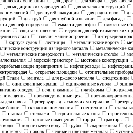
аллических оснований
для дорог
для забора
для кабеля
для медицинских учреждений
для металлоконструкций
ых помещений
для путей эвакуации
для радиаторов
для
трукций
для труб
для трубной изоляции
для фасада
сти для нефтепродуктов
емкости для нефти
емкостные об
укции
защита от плесени
изделия для нефтехимических п
делия из стали
изделия машиностроения
интерьерная крас
и
корпуса судов
лестницы
металлические ворота
мет
лические конструкции из черного металла
металлические ко
металлические поверхности
металлические столбы
мет
аллоизделия
морской транспорт
мостовые конструкции
рерабатывающие предприятия
нефтепроводы
нефтехрани
ектропередач
открытые площадки
отопительные прибор
ей Стали
мангала
для ржавого металла
спецтехники
ли
оцинкованные крыши
оцинкованные купола
оцинк
жигания отходов
печи и камины
платформы
по ржавч
е помещения
производственные цеха
противокоррозионн
ы для навоза
резервуары для сыпучих материалов
резерву
ые башни
складские помещения
спецтехника
стальны
станки
стеллажи
строительные краны
строительны
орудования
торговые помещения
торцы
тракторы
т
й воды
под питьевую воду
трубы
сварные швы
фас
цистерны
цоколь
черные и цветные металлы
чугунны