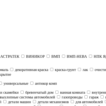
АСТРАТЕК
ВИНИКОР
ВМП
ВМП-НЕВА
НПК Я
эмаль
декоративная краска
краска-грунт
лак
очисти
крытие
универсальные
антикор комп
 и скамейки
бревенчатый дом
ванная комната
внутренн
выхлопные системы автомобилей
газопроводы
гараж
й
детали машин
детали механизмов
для автомобилей