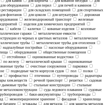
для камня
для кирпича
для кованой беседки
для
для оборудования
для перил
для печей и каминов
 реставрации
для складских помещений
для спортивных
для фонтанов
для цоколя
для штукатурки
дорожная
орудования
железнодорожный транспорт
железные
редприятий
изделия для химических предприятий
ка
кабели
калитки
кованые изделия
козловые
аллические гаражи
металлические емкости
нструкции из черных и цветных металлов
металлические
аллические трубы
металлические трубы для отопления
надпалубные постройки
насосные оборудования
лища
оборудования
общественные помещения
ы
отстойники
оцинкованные водостоки
по железу
металлической крыши
оцинкованные
ованные трубы
очистные сооружения
парковки
ине
подводные части корпусов судов
пол
полки
ая
профнастил
птичники
путепроводы
радиаторы
ары хим.веществ
речной транспорт
решетки
садовая
е дымовые трубы
стальные конструкции
стальные
е металлоконструкции
суда ледового плавания
судовые
рубопроводов
баки-аккумуляторы
трубопроводы
ад
межоперационное хранение
фасадная
хранилища
е батареи
эстакады
для металла
для защиты металлов