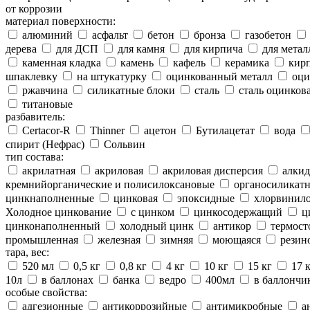
от коррозии
материал поверхности:
алюминий
асфальт
бетон
бронза
газобетон
дерева
для ДСП
для камня
для кирпича
для метал
каменная кладка
камень
кафель
керамика
кир
шпаклевку
на штукатурку
оцинкованный металл
оци
ржавчина
силикатные блоки
сталь
сталь оцинков
титановые
разбавитель:
Certacor-R
Thinner
ацетон
Бутилацетат
вода
спирит (Нефрас)
Сольвин
тип состава:
акрилатная
акриловая
акриловая дисперсия
алкид
кремнийорганические и полисилоксановые
органосиликатн
цинкнаполненные
цинковая
эпоксидные
хлорвинило
Холодное цинкование
с цинком
цинкосодержащий
ц
цинконаполненный
холодный цинк
антикор
термост
промышленная
железная
зимняя
моющаяся
резин
тара, вес:
520 мл
0,5 кг
0,8 кг
4 кг
10 кг
15 кг
17 
10л
в баллонах
банка
ведро
400мл
в баллончи
особые свойства:
адгезионные
антикоррозийные
антимикробные
а