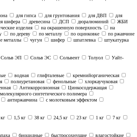
тона
для гипса
для грунтования
для ДВП
для
я шифера
древесина
ДСП
дюралюминий
ЖБИ
ческие изделия
на окрашенную поверхность
на
у
по дереву
по металлу
по оцинковке
по ржавчине
е металлы
чугун
шифер
шпатлевка
штукатурка
Сольв ЭП
Сольв ЭС
Сольвент
Толуол
Уайт-
ные
водная
глифталевые
кремнийорганическая
я
полиуретановая
фенольные
хлоркаучуковая
енная
Антикоррозионная
Цинкосодержащая
молекулярного синтетического полимера
антиржавчина
с молотковым эффектом
 кг
1,5 кг
38 кг
24,5 кг
23 кг
1 кг
7 кг
апаха
биоцидные
быстросохнущие
влагостойкие