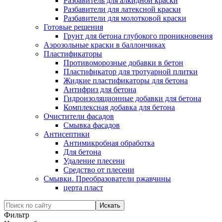
Разбавитель для алкидной краски
Разбавители для латексной краски
Разбавители для молотковой краски
Готовые решения
Грунт для бетона глубокого проникновения
Аэрозольные краски в баллончиках
Пластификаторы
Противоморозные добавки в бетон
Пластификатор для тротуарной плитки
Жидкие пластификаторы для бетона
Антифриз для бетона
Гидроизоляционные добавки для бетона
Комплексная добавка для бетона
Очистители фасадов
Смывка фасадов
Антисептики
Антимикробная обработка
Для бетона
Удаление плесени
Средство от плесени
Смывки. Преобразователи ржавчины
церта пласт
Фильтр