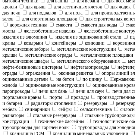
бытовой техники
для ванны
для веранд
для всех мет
кровли
для крыш
для лестничных клеток
для лодок
для печи
для подвалов
для пола
для производственн
залов
для спортивных площадок
для строительных конс
дорожная техника
емкости
емкости для воды
емко
мосты
железобетонные изделия
железобетонные констр
изделия из алюминия
изделия из оцинкованной стали
из
краны
козырьки
контейнеры
конюшни
коровник
металлические заборы
металлические конструкции
метал
крыши
металлические ограды
металлические площадки
металлические шкафы
металлического оборудования
мет
нефте-бензиновые цистерны
нефтегазопроводы
нефтепе
ограды
ограждения
оконная решетка
опоры линий эл
оцинкованные детали
на бетон
по цинку
Нержавеющ
желоба
оцинкованные конструкции
оцинкованные кров
паропроводы
печи для бань
печи для саун
печи для с
портальные краны
порты
проводы
производственны
и батареи
радиаторы отопления
резервуары
резервуар
мебель
свинарники
сейфы
сельхозтехника
силосн
радиаторы
стальные резервуары
стальные трубопроводы
конструкции
технические бассейны
технологические об
трубопроводы для горячей воды
трубопроводы для холодно
хранилища ГСМ
хранилища минеральных удобрений