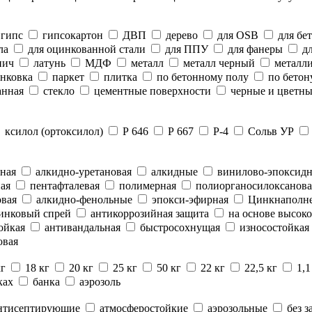
гипс
гипсокартон
ДВП
дерево
для OSB
для бе
ла
для оцинкованной стали
для ППУ
для фанеры
дл
пич
латунь
МДФ
металл
металл черный
металли
нковка
паркет
плитка
по бетонному полу
по бетон
анная
стекло
цементные поверхности
черные и цветны
ксилол (ортоксилол)
Р 646
Р 667
Р-4
Сольв УР
ная
алкидно-уретановая
алкидные
винилово-эпоксид
ая
пентафталевая
полимерная
полиорганосилоксанова
вая
алкидно-фенольные
эпокси-эфирная
Цинкнаполн
инковый спрей
антикоррозийная защита
на основе высоко
ойкая
антивандальная
быстросохнущая
износостойкая
овая
кг
18 кг
20 кг
25 кг
50 кг
22 кг
22,5 кг
1,1
ках
банка
аэрозоль
нтисептирующие
атмосферостойкие
аэрозольные
без з