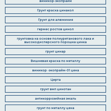
виникор-экопрайм
Грунт краска цинакол
Грунт для алюминия
гермес ростов цинол
грунтовка на основе полиуретанового лака и
высокодисперсного порошка цинка
грунт цинар
Вишневая краска по металлу
виникор -экопрайм-01 цена
Церта
грунт вмп цинотан
антикоррозийная эмаль
грунт по металлу цена