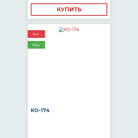
КУПИТЬ
Хит
New
КО-174