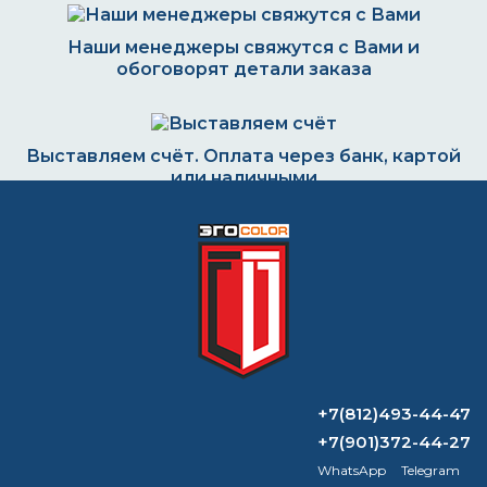
Наши менеджеры свяжутся с Вами и
обоговорят детали заказа
Выставляем счёт. Оплата через банк, картой
или наличными
Формируем заказ и отправляем транспортной
компанией
ВОПРОС-ОТВЕТ
+7(812)493-44-47
+7(901)372-44-27
Фасадные и интерьерные краски:
WhatsApp
Telegram