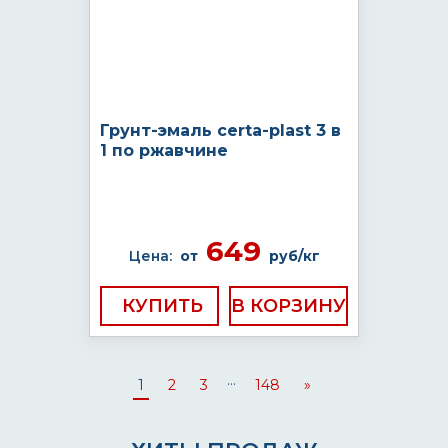
Грунт-эмаль certa-plast 3 в
1 по ржавчине
649
Цена:
от
руб/кг
КУПИТЬ
...
1
2
3
148
»