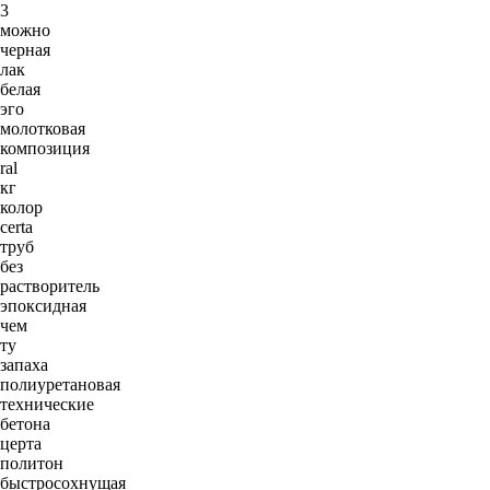
3
можно
черная
лак
белая
эго
молотковая
композиция
ral
кг
колор
certa
труб
без
растворитель
эпоксидная
чем
ту
запаха
полиуретановая
технические
бетона
церта
политон
быстросохнущая