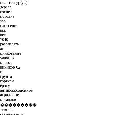
политон-ур(уф)
дерева
сохнет
потолка
spb
нанесение
npp
вес
7040
разбавлять
ак
цинкование
уличная
мостов
виникор-62
ru
грунта
горячей
epoxy
антикоррозионное
акриловые
металлов
���������
темный
окрашивания