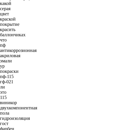
какой
серая
цвет
краской
покрытие
красить
баллончиках
что
пф
антикоррозионная
акриловая
эмали
ур
покраски
пф-115
гф-021
ли
это
115
виникор
двухкомпонентная
пола
гидроизоляция
гост
фарбен