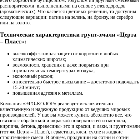
всего обработать бутицелатом, толуолом ии другими смесевыми
растворителями, выполненными на основе углеводородов
(ароматических). Что касается цветовых решений, то доступны
следующие вариации: патина на зелень, на бронзу, на серебро
или на золото.
Технические характеристики грунт-эмали «Церта
– Пласт»:
высокоэффективная защита от коррозии в любых
климатических широтах;
возможность хранения и даже покрытия при
отрицательных температурах воздуха;
экономный расход;
относительно быстрое высыхание – достаточно подождать
15-20 минут;
повышенная адгезия к металлам.
Компания «ЭГО-КОЛОР» реализует исключительно
качественную и надежную продукцию от ведущих мировых
производителей. У нас вы можете купить абсолютно все, что
связано с обработкой и окраской поверхностей из металла,
кирпича, бетона, древесины- это и краски, и лаки, и грунт-эмали
(тот же Церта – Пласт), герметики, клеи, сухие и жидкие
строительные смеси. В общем, продукции на сотни и сотни