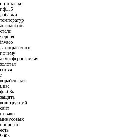
оцинковке
пф115
добавки
температур
автомобиля
стали
чёрная
invaco
лакокрасочные
почему
атмосферостойкая
золотая
синяя
л
корабельная
цвэс
фл-03к
защита
конструкций
сайт
инвако
минусовых
наносить
есть
9003