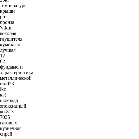
температуры
крыши
pro
бронза
'vfkm
которая
глушителя
кумиксан
лучшая
12
62
фундамент
характеристика
металлической
вл-023
lkz
кг)
шоколад
эпоксидный
ко-813
7035
газовых
кузнечная
спрей