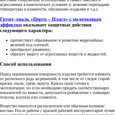
агрессивных климатических условиях (с резкими перепадами
температуры и влажности, обильными осадками и т.д.).
Грунт–эмаль «Церта – Пласт» с молотковым
эффектом
оказывает защитные действия
следующего характера:
препятствует образованию и развитию коррозийных
явлений под пленкой;
преобразует ржавчину;
образует защиту от агрессивных веществ и жидкостей.
Способ использования
Перед окрашиванием поверхность изделия требуется избавить
от различного рода загрязнений, в том числе от следов старой
краски, пыли, грязи, мазута. Краска сразу готова к
эксплуатации, но если необходимо придать соответствующих
показателей по вязкости, допускается разбавление с помощью
толуола, ксилола или сольвента.
Вещество наносится распылителем или обычным валиком/
кистью. После работы с краской рабочий инструментарий лучше