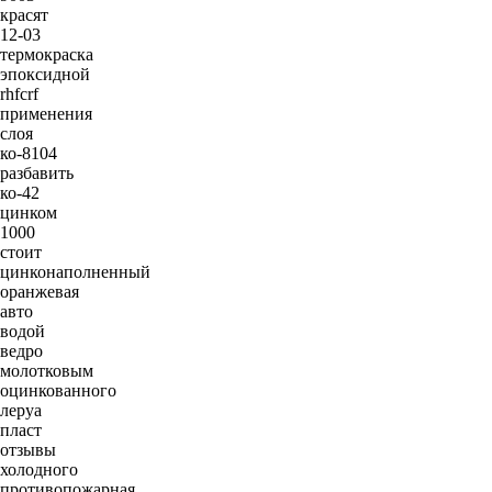
красят
12-03
термокраска
эпоксидной
rhfcrf
применения
слоя
ко-8104
разбавить
ко-42
цинком
1000
стоит
цинконаполненный
оранжевая
авто
водой
ведро
молотковым
оцинкованного
леруа
пласт
отзывы
холодного
противопожарная