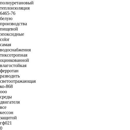
полиуретановый
теплоизоляция
6465-76
белую
производства
пищевой
эпоксидные
color
самая
водоснабжения
тиксотропная
оцинкованной
влагостойкая
ферротан
разводить
светоотражающая
ко-868
ооо
среды
двигателя
все
кессон
защитой
гф021
0