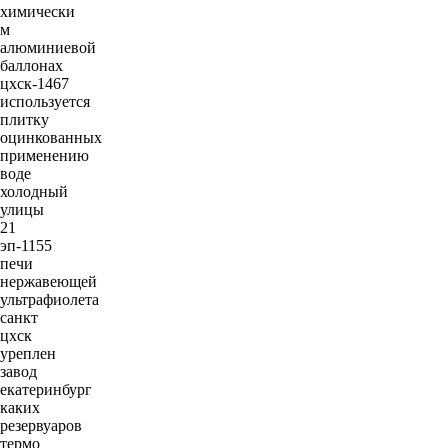
химически
м
алюминиевой
баллонах
цхск-1467
используется
плитку
оцинкованных
применению
воде
холодный
улицы
21
эп-1155
печи
нержавеющей
ультрафиолета
санкт
цхск
уреплен
завод
екатеринбург
каких
резервуаров
термо