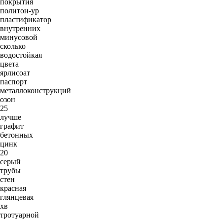
покрытия
политон-ур
пластификатор
внутренних
минусовой
сколько
водостойкая
цвета
ярлисоат
паспорт
металлоконструкций
озон
25
лучше
графит
бетонных
цинк
20
серый
трубы
стен
красная
глянцевая
хв
тротуарной