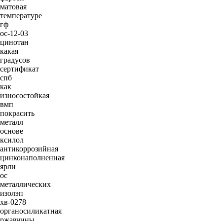
матовая
температуре
гф
ос-12-03
цинотан
какая
градусов
сертификат
спб
как
износостойкая
вмп
покрасить
металл
основе
ксилол
антикоррозийная
цинконаполненная
ярли
ос
металлических
изолэп
хв-0278
органосиликатная
ржавчины