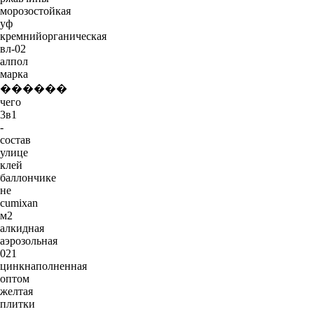
морозостойкая
уф
кремнийорганическая
вл-02
алпол
марка
������
чего
3в1
-
состав
улице
клей
баллончике
не
cumixan
м2
алкидная
аэрозольная
021
цинкнаполненная
оптом
желтая
плитки