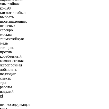
химстойкая
ко-198
кислотостойкая
выбрать
промышленных
пищевых
серебро
москва
термостойкую
медь
толщина
против
корабельный
компонентная
жаропрочная
добавлять
подходит
спектр
три
работы
изделий
gj
+
цинкосодержащая
мкм