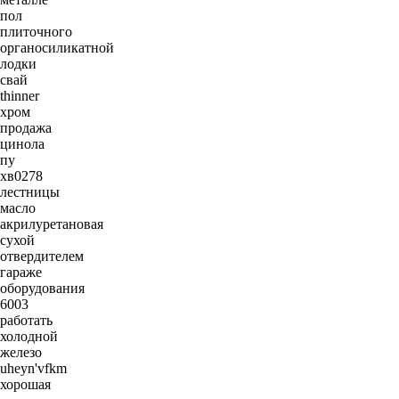
пол
плиточного
органосиликатной
лодки
свай
thinner
хром
продажа
цинола
пу
хв0278
лестницы
масло
акрилуретановая
сухой
отвердителем
гараже
оборудования
6003
работать
холодной
железо
uheyn'vfkm
хорошая