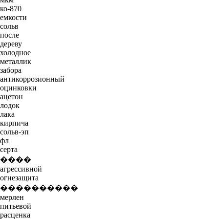
ко-870
емкости
сольв
после
дереву
холодное
металлик
забора
антикоррозионный
оцинковки
ацетон
лодок
лака
кирпича
сольв-эп
фл
серта
����
агрессивной
огнезащита
����������
мерлен
питьевой
расценка