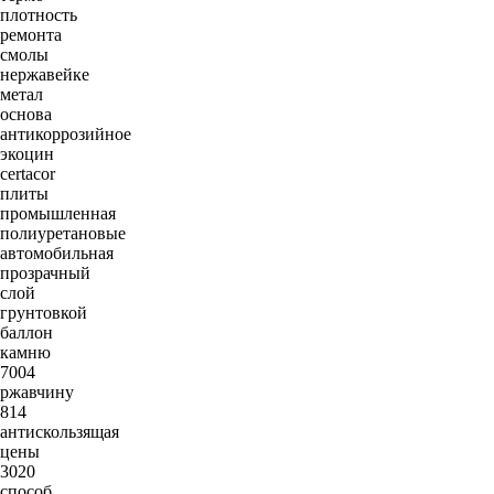
плотность
ремонта
смолы
нержавейке
метал
основа
антикоррозийное
экоцин
certacor
плиты
промышленная
полиуретановые
автомобильная
прозрачный
слой
грунтовкой
баллон
камню
7004
ржавчину
814
антискользящая
цены
3020
способ