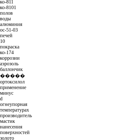
ко-811
ко-8101
полов
воды
алюминия
ос-51-03
печей
10
покраска
ко-174
коррозии
аэрозоль
баллончик
�����
ортоксилол
применение
минус
d
огнеупорная
температурах
производитель
мастик
нанесения
поверхностей
золото