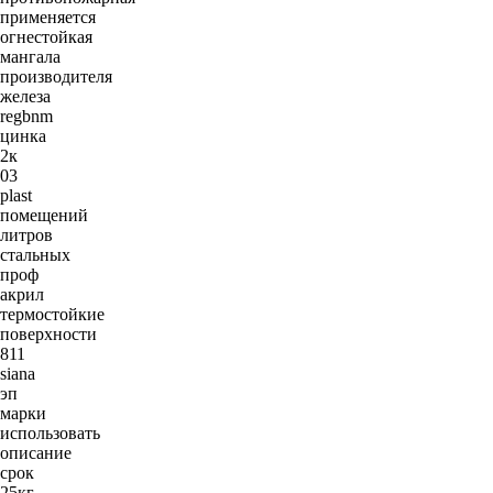
применяется
огнестойкая
мангала
производителя
железа
regbnm
цинка
2к
03
plast
помещений
литров
стальных
проф
акрил
термостойкие
поверхности
811
siana
эп
марки
использовать
описание
срок
25кг