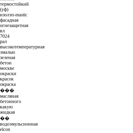
термостойкий
(уф)
изолэп-mastic
фасадная
огнезащитная
вл
7024
рал
высокотемпературная
эмалью
зеленая
бетон
москве
окраски
красок
окраска
���
масляная
бетонного
какую
жидкая
��
водоэмульсионная
elcon