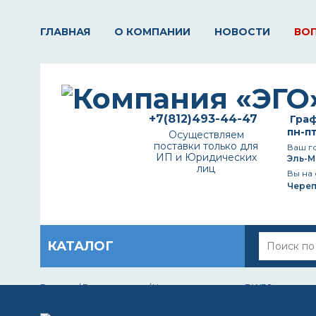
ГЛАВНАЯ
О КОМПАНИИ
НОВОСТИ
ВО
+7(812)493-44-47
Граф
пн-пт
Осуществляем
поставки только для
Ваш г
ИП и Юридических
Эль-М
лиц
Вы на 
Чере
КАТАЛОГ
Главная
/
Вопрос-ответ
/
Что такое покрытие DWR?
ЧТО ТАКОЕ ПОКРЫТИЕ