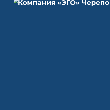
Durable Water Repellent – «устойчивое водоотталки
GORE-TEX, обрабатываются с помощью DWR (или прочн
краска
эмаль
металлу
купить
грунт
метал