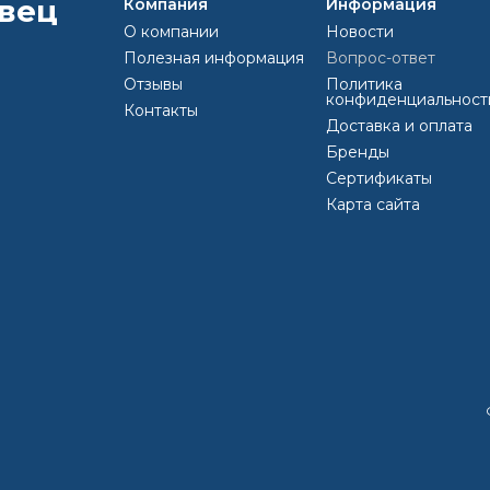
Компания
Информация
О компании
Новости
вающее покрытие». Практически все дождевики, спальники, 
Полезная информация
Вопрос-ответ
ого водоотталкивающего покрытия), точнее не сами изделия,
Отзывы
Политика
конфиденциальност
Контакты
ла
egocolor
грунтовка
Доставка и оплата
Бренды
Сертификаты
Карта сайта