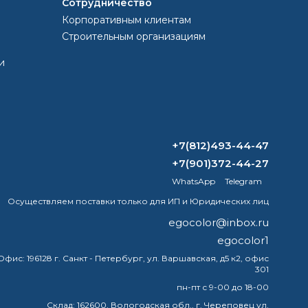
Сотрудничество
Корпоративным клиентам
тенты, мембранная одежда, особенно изделия линейки
Строительным организациям
 а ткань, из которых они изготавливаются.
и
+7(812)493-44-47
+7(901)372-44-27
WhatsApp
Telegram
Осуществляем поставки только для ИП и Юридических лиц
egocolor@inbox.ru
egocolor1
Офис:
196128 г. Санкт - Петербург, ул. Варшавская, д5 к2, офис
301
пн-пт с 9-00 до 18-00
Склад:
162600, Вологодская обл., г. Череповец ул.