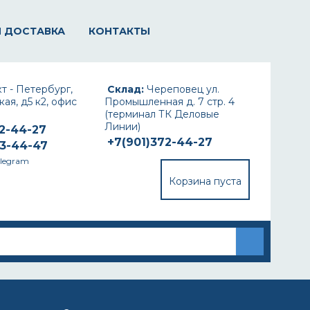
И ДОСТАВКА
КОНТАКТЫ
т - Петербург,
Склад:
Череповец ул.
ая, д5 к2, офис
Промышленная д. 7 стр. 4
(терминал ТК Деловые
Линии)
72-44-27
+7(901)372-44-27
93-44-47
elegram
Корзина пуста