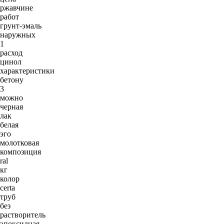
ржавчине
работ
грунт-эмаль
наружных
1
расход
цинол
характеристики
бетону
3
можно
черная
лак
белая
эго
молотковая
композиция
ral
кг
колор
certa
труб
без
растворитель
эпоксидная