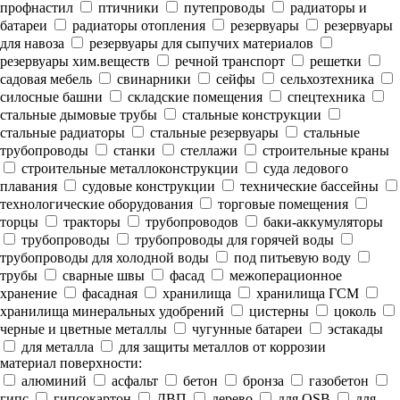
профнастил
птичники
путепроводы
радиаторы и
батареи
радиаторы отопления
резервуары
резервуары
для навоза
резервуары для сыпучих материалов
резервуары хим.веществ
речной транспорт
решетки
садовая мебель
свинарники
сейфы
сельхозтехника
силосные башни
складские помещения
спецтехника
стальные дымовые трубы
стальные конструкции
стальные радиаторы
стальные резервуары
стальные
трубопроводы
станки
стеллажи
строительные краны
строительные металлоконструкции
суда ледового
плавания
судовые конструкции
технические бассейны
технологические оборудования
торговые помещения
торцы
тракторы
трубопроводов
баки-аккумуляторы
трубопроводы
трубопроводы для горячей воды
трубопроводы для холодной воды
под питьевую воду
трубы
сварные швы
фасад
межоперационное
хранение
фасадная
хранилища
хранилища ГСМ
хранилища минеральных удобрений
цистерны
цоколь
черные и цветные металлы
чугунные батареи
эстакады
для металла
для защиты металлов от коррозии
материал поверхности:
алюминий
асфальт
бетон
бронза
газобетон
гипс
гипсокартон
ДВП
дерево
для OSB
для