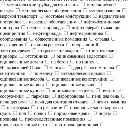
металлические трубы для отопления
металлические
шкафы
металлического оборудования
металлоизделия
морской транспорт
мостовые конструкции
надпалубные
постройки
насосные оборудования
нефте-бензиновые
цистерны
нефтегазопроводы
нефтеперерабатывающие
предприятия
нефтепроводы
нефтехранилища
оборудования
общественные помещения
ограды
ограждения
оконная решетка
опоры линий
электропередач
открытые площадки
отопительные
приборы
отстойники
оцинкованные водостоки
оцинкованные детали
на бетон
по цинку
Нержавеющей Стали
мангала
для ржавого металла
спецтехники
по железу
металлической крыши
оцинкованные желоба
оцинкованные конструкции
оцинкованные кровли
оцинкованные крыши
оцинкованные купола
оцинкованные трубы
очистные
сооружения
парковки
паропроводы
печи для бань
печи для саун
печи для сжигания отходов
печи и камины
платформы
по ржавчине
подводные части корпусов
судов
пол
полки
портальные краны
порты
проводы
производственные помещения
производственные цеха
противокоррозионная