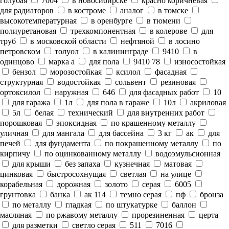
голубая
7004
в новосибирске
красно коричневая
для радиаторов
в костроме
аналог
в томске
высокотемпературная
в оренбурге
в тюмени
полиуретановая
трехкомпонентная
в колерове
для
труб
в московской области
нефтяной
в лосино
петровском
толуол
в калининграде
9410
в
одинцово
марка а
для пола
9410 78
износостойкая
бензол
морозостойкая
ксилол
фасадная
структурная
водостойкая
сольвент
резиновая
ортоксилол
наружная
646
для фасадных работ
10
для гаража
1л
для пола в гараже
10л
акриловая
5л
белая
технический
для внутренних работ
порошковая
эпоксидная
по крашенному металлу
уличная
для мангала
для бассейна
3 кг
ак
для
печей
для фундамента
по покрашенному металлу
по
кирпичу
по оцинкованному металлу
водоэмульсионная
для крыши
без запаха
кузнечная
матовая
цинковая
быстросохнущая
светлая
на улице
корабельная
дорожная
золото
серая
6005
грунтовка
банка
ак 114
темно серая
пф
бронза
по металлу
гладкая
по штукатурке
баллон
масляная
по ржавому металлу
прорезиненная
церта
для разметки
светло серая
511
7016