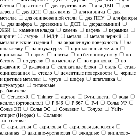
бетона
для гипса
для грунтования
для ДВП
для
дерева
для ДСП
для камня
для кирпича
для
металла
для оцинкованной стали
для ППУ
для фанеры
для шифера
древесина
ДСП
дюралюминий
ЖБИ
каменная кладка
камень
кафель
керамика
кирпич
латунь
МДФ
металл
металл черный
металлические изделия
на окрашенную поверхность
на
шпаклевку
на штукатурку
оцинкованный металл
оцинковка
паркет
плитка
по бетонному полу
по
бетону
по дереву
по металлу
по оцинковке
по
ржавчине
ржавчина
силикатные блоки
сталь
сталь
оцинкованная
стекло
цементные поверхности
черные
и цветные металлы
чугун
шифер
шпатлевка
штукатурка
титановые
разбавитель:
Certacor-R
Thinner
ацетон
Бутилацетат
вода
ксилол (ортоксилол)
Р 646
Р 667
Р-4
Сольв УР
Сольв ЭП
Сольв ЭС
Сольвент
Толуол
Уайт-
спирит (Нефрас)
Сольвин
тип состава:
акрилатная
акриловая
акриловая дисперсия
алкидная
алкидно-уретановая
алкидные
винилово-