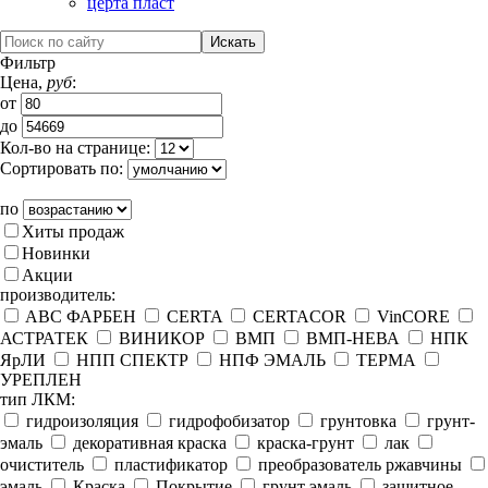
церта пласт
Фильтр
Цена,
руб
:
от
до
Кол-во на странице:
Сортировать по:
по
Хиты продаж
Новинки
Акции
производитель:
ABC ФАРБЕН
CERTA
CERTACOR
VinCORE
АСТРАТЕК
ВИНИКОР
ВМП
ВМП-НЕВА
НПК
ЯрЛИ
НПП СПЕКТР
НПФ ЭМАЛЬ
ТЕРМА
УРЕПЛЕН
тип ЛКМ:
гидроизоляция
гидрофобизатор
грунтовка
грунт-
эмаль
декоративная краска
краска-грунт
лак
очиститель
пластификатор
преобразователь ржавчины
эмаль
Краска
Покрытие
грунт эмаль
защитное