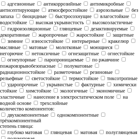
адгезионные
антикоррозийные
антимикробные
антисептирующие
атмосферостойкие
аэрозольные
без
запаха
биоцидные
быстросохнущие
влагостойкие
водостойкие
высокая укрывистость
высокоэластичные
гидроизоляционные
глянцевые
дезактивируемые
декоративные
жаропрочные
жаростойкие
защитные
зимние
износостойкие
интерьерные
кракелюр
масляные
матовые
молотковые
моющиеся
негорючие
нетоксичные
огнезащитные
огнестойкие
огнеупорные
паропроницаемые
по ржавчине
пожаровзрывобезопасные
полуматовые
радиационностойкие
разметочные
резиновые
рельефные
светостойкие
термостойкие
тиксотропные
ударопрочные
укрывистые
фактурные
химически
стойкие
химстойкие
экологичные
экономичные
эластичные
нанесение в электростатическом поле
на
водной основе
трехслойные
количество компонентов:
двухкомпонентные
однокомпонентные
трёхкомпонентный
степень глянца:
глубоко матовая
глянцевая
матовая
полуглянцевая
полуматовая