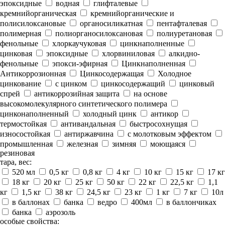
эпоксидные
водная
глифталевые
кремнийорганическая
кремнийорганические и
полисилоксановые
органосиликатная
пентафталевая
полимерная
полиорганосилоксановая
полиуретановая
фенольные
хлоркаучуковая
цинкнаполненные
цинковая
эпоксидные
хлорвиниловая
алкидно-
фенольные
эпокси-эфирная
Цинкнаполненная
Антикоррозионная
Цинкосодержащая
Холодное
цинкование
с цинком
цинкосодержащий
цинковый
спрей
антикоррозийная защита
на основе
высокомолекулярного синтетического полимера
цинконаполненный
холодный цинк
антикор
термостойкая
антивандальная
быстросохнущая
износостойкая
антиржавчина
с молотковым эффектом
промышленная
железная
зимняя
моющаяся
резиновая
тара, вес:
520 мл
0,5 кг
0,8 кг
4 кг
10 кг
15 кг
17 кг
18 кг
20 кг
25 кг
50 кг
22 кг
22,5 кг
1,1
кг
1,5 кг
38 кг
24,5 кг
23 кг
1 кг
7 кг
10л
в баллонах
банка
ведро
400мл
в баллончиках
банка
аэрозоль
особые свойства: