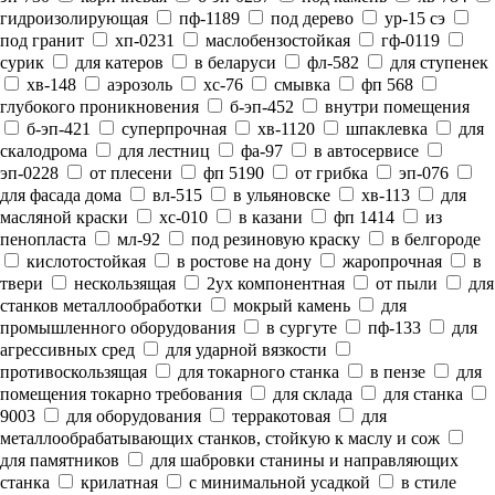
гидроизолирующая
пф-1189
под дерево
ур-15 сэ
под гранит
хп-0231
маслобензостойкая
гф-0119
сурик
для катеров
в беларуси
фл-582
для ступенек
хв-148
аэрозоль
хс-76
смывка
фп 568
глубокого проникновения
б-эп-452
внутри помещения
б-эп-421
суперпрочная
хв-1120
шпаклевка
для
скалодрома
для лестниц
фа-97
в автосервисе
эп-0228
от плесени
фп 5190
от грибка
эп-076
для фасада дома
вл-515
в ульяновске
хв-113
для
масляной краски
хс-010
в казани
фп 1414
из
пенопласта
мл-92
под резиновую краску
в белгороде
кислотостойкая
в ростове на дону
жаропрочная
в
твери
нескользящая
2ух компонентная
от пыли
для
станков металлообработки
мокрый камень
для
промышленного оборудования
в сургуте
пф-133
для
агрессивных сред
для ударной вязкости
противоскользящая
для токарного станка
в пензе
для
помещения токарно требования
для склада
для станка
9003
для оборудования
терракотовая
для
металлообрабатывающих станков, стойкую к маслу и сож
для памятников
для шабровки станины и направляющих
станка
крилатная
с минимальной усадкой
в стиле