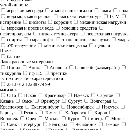
устойчивость:
агрессивная среда
атмосферные осадки
влага
вода
вода морская и речная
высокая температура
ГСМ
истирание
кислоты
коррозия
механическая нагрузки
морская и пресная вода
моющие средства
нефтепродукты
низкая температура
пешеходная нагрузка
спирты
сырая нефть
транспортные нагрузки
удары
УФ-излучение
химические вещества
щелочи
Цвет:
балтика
Лакокрасочные материалы:
Цинол
Алпол
Аналоги
hammerite (хаммерайт)
тиккурила
пф 115
престиж
ту технические характеристики:
2313 012 12288779 99
магазин:
СПб
Псков
Краснодар
Ижевск
Саратов
Казань
Омск
Оренбург
Сургут
Волгоград
Красноярск
Екатеринбург
Новосибирск
Иркутск
Барнаул
Рязань
Томск
Хабаровск
Киров
Воронеж
Орел
Москва
Курск
Липецк
Минск
Санкт Петербург
Белгород
Челябинск
Тамбов