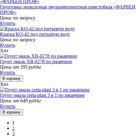
Грунтовка эпоксидная двухкомпонентная химстойкая «ФАРБЕН
ПРОФ»
Цена:
по запросу
Купить
Краска КО-42 под питьевую воду
Цена:
по запросу
Купить
Хит
Грунт эмаль ХВ-0278 по ржавчине
Цена:
от
295
руб/кг
Купить
Хит
Грунт-эмаль certa-plast 3 в 1 по ржавчине
Цена:
от
649
руб/кг
Купить
1
2
3