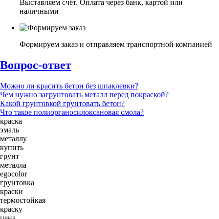
Выставляем счёт. Оплата через банк, картой или
наличными
Формируем заказ и отправляем транспортной компанией
Вопрос-ответ
Можно ли красить бетон без шпаклевки?
Чем нужно загрунтовать металл перед покраской?
Какой грунтовкой грунтовать бетон?
Что такое полиорганосилоксановая смола?
краска
эмаль
металлу
купить
грунт
металла
egocolor
грунтовка
краски
термостойкая
краску
цена