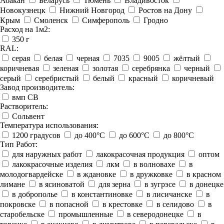
Абакан
Беларусь
Тюмень
Владивосток
Новокузнецк
Нижний Новгород
Ростов на Дону
Крым
Смоленск
Симферополь
Гродно
Расход на 1м2:
350 г
RAL:
серая
белая
черная
7035
9005
жёлтый
коричневая
зеленая
золотая
серебрянка
черный
серый
серебристый
белый
красный
коричневый
Завод производитель:
вмп СВ
Растворитель:
Сольвент
Температура использования:
1200 градусов
до 400°C
до 600°C
до 800°C
Тип Работ:
для наружных работ
лакокрасочная продукция
оптом
лакокрасочные изделия
лкм
в волновахе
в
молодогвардейске
в ждановке
в дружковке
в красном
лимане
в ясиноватой
для зерна
в зугрэсе
в донецке
в доброполье
в константиновке
в лисичанске
в
покровске
в попасной
в крестовке
в селидово
в
старобельске
промышленные
в северодонецке
в