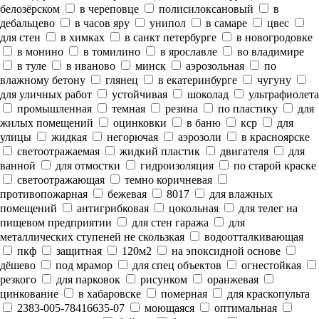
белозёрском
в череповце
полисилоксановый
в
дебальцево
в часов яру
унипол
в самаре
цвес
для стен
в химках
в санкт петербурге
в новогродовке
в монино
в томилино
в ярославле
во владимире
в туле
в иваново
минск
аэрозольная
по
влажному бетону
глянец
в екатеринбурге
чугуну
для уличных работ
устойчивая
шоколад
ультрафиолета
промышленная
темная
резина
по пластику
для
жилых помещений
оцинковки
в баню
кср
для
улицы
жидкая
негорючая
аэрозоли
в красноярске
светоотражаемая
жидкий пластик
двигателя
для
ванной
для отмостки
гидроизоляция
по старой краске
светоотражающая
темно коричневая
противопожарная
бежевая
8017
для влажных
помещений
антигрибковая
цокольная
для телег на
пищевом предприятии
для стен гаража
для
металлических ступеней не скользкая
водоотталкивающая
пкф
защитная
120м2
на эпоксидной основе
дёшево
под мрамор
для спец объектов
огнестойкая
резкого
для парковок
рисунком
оранжевая
цинкование
в хабаровске
померная
для краскопульта
2383-005-78416635-07
моющаяся
оптимальная