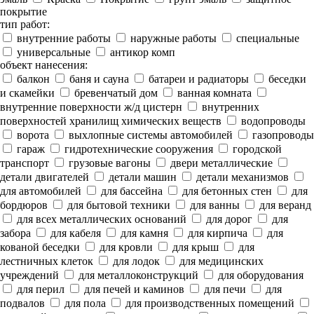
покрытие
тип работ:
внутренние работы
наружные работы
специальные
универсальные
антикор комп
объект нанесения:
балкон
баня и сауна
батареи и радиаторы
беседки
и скамейки
бревенчатый дом
ванная комната
внутренние поверхности ж/д цистерн
внутренних
поверхностей хранилищ химических веществ
водопроводы
ворота
выхлопные системы автомобилей
газопроводы
гараж
гидротехнические сооружения
городской
транспорт
грузовые вагоны
двери металлические
детали двигателей
детали машин
детали механизмов
для автомобилей
для бассейна
для бетонных стен
для
бордюров
для бытовой техники
для ванны
для веранд
для всех металлических оснований
для дорог
для
забора
для кабеля
для камня
для кирпича
для
кованой беседки
для кровли
для крыш
для
лестничных клеток
для лодок
для медицинских
учреждений
для металлоконструкций
для оборудования
для перил
для печей и каминов
для печи
для
подвалов
для пола
для производственных помещений