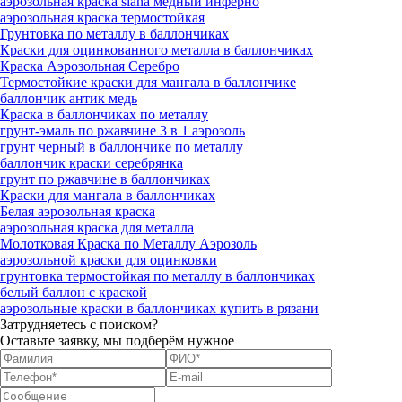
аэрозольная краска siana медный инферно
аэрозольная краска термостойкая
Грунтовка по металлу в баллончиках
Краски для оцинкованного металла в баллончиках
Краска Аэрозольная Серебро
Термостойкие краски для мангала в баллончике
баллончик антик медь
Краска в баллончиках по металлу
грунт-эмаль по ржавчине 3 в 1 аэрозоль
грунт черный в баллончике по металлу
баллончик краски серебрянка
грунт по ржавчине в баллончиках
Краски для мангала в баллончиках
Белая аэрозольная краска
аэрозольная краска для металла
Молотковая Краска по Металлу Аэрозоль
аэрозольной краски для оцинковки
грунтовка термостойкая по металлу в баллончиках
белый баллон с краской
аэрозольные краски в баллончиках купить в рязани
Затрудняетесь с поиском?
Оставьте заявку, мы подберём нужное