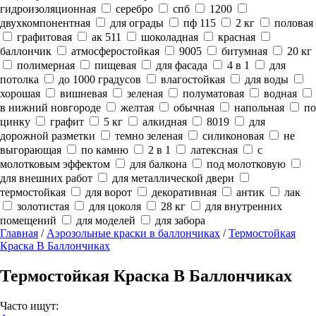
гидроизоляционная
серебро
спб
1200
двухкомпонентная
для ограды
пф 115
2 кг
половая
графитовая
ак 511
шоколадная
красная
баллончик
атмосферостойкая
9005
битумная
20 кг
полимерная
пищевая
для фасада
4 в 1
для
потолка
до 1000 градусов
влагостойкая
для воды
хорошая
вишневая
зеленая
полуматовая
водная
в нижний новгороде
желтая
обычная
напольная
по
цинку
графит
5 кг
алкидная
8019
для
дорожной разметки
темно зеленая
силиконовая
не
выгорающая
по камню
2 в 1
латексная
с
молотковым эффектом
для балкона
под молотковую
для внешних работ
для металлической двери
термостойкая
для ворот
декоративная
антик
лак
золотистая
для цоколя
28 кг
для внутренних
помещений
для моделей
для забора
Главная
/
Аэрозольные краски в баллончиках
/
Термостойкая
Краска В Баллончиках
Термостойкая Краска В Баллончиках
Часто ищут: