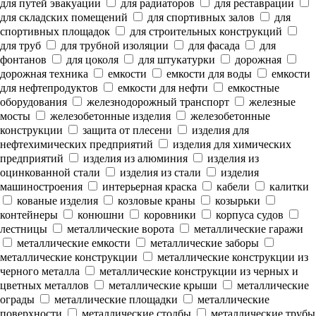
для путей эвакуации
для радиаторов
для реставрации
для складских помещений
для спортивных залов
для
спортивных площадок
для строительных конструкций
для труб
для трубной изоляции
для фасада
для
фонтанов
для цоколя
для штукатурки
дорожная
дорожная техника
емкости
емкости для воды
емкости
для нефтепродуктов
емкости для нефти
емкостные
оборудования
железнодорожный транспорт
железные
мосты
железобетонные изделия
железобетонные
конструкции
защита от плесени
изделия для
нефтехимических предприятий
изделия для химических
предприятий
изделия из алюминия
изделия из
оцинкованной стали
изделия из стали
изделия
машиностроения
интерьерная краска
кабели
калитки
кованые изделия
козловые краны
козырьки
контейнеры
конюшни
коровники
корпуса судов
лестницы
металлические ворота
металлические гаражи
металлические емкости
металлические заборы
металлические конструкции
металлические конструкции из
черного металла
металлические конструкции из черных и
цветных металлов
металлические крыши
металлические
ограды
металлические площадки
металлические
поверхности
металлические столбы
металлические трубы