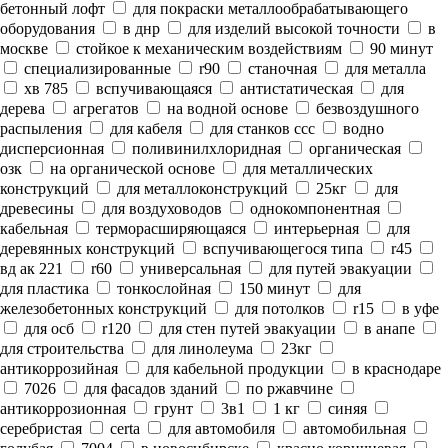
бетонный лофт
для покраски металлообрабатывающего
оборудования
в днр
для изделий высокой точности
в
москве
стойкое к механическим воздействиям
90 минут
специализированные
r90
станочная
для металла
хв 785
вспучивающаяся
антистатическая
для
дерева
агрегатов
на водной основе
безвоздушного
распыления
для кабеля
для станков ссс
водно
дисперсионная
поливинилхлоридная
органическая
озк
на органической основе
для металлических
конструкций
для металлоконструкций
25кг
для
древесины
для воздуховодов
однокомпонентная
кабельная
терморасширяющаяся
интерьерная
для
деревянных конструкций
вспучивающегося типа
r45
вд ак 221
r60
универсальная
для путей эвакуации
для пластика
тонкослойная
150 минут
для
железобетонных конструкций
для потолков
r15
в уфе
для осб
r120
для стен путей эвакуации
в анапе
для строительства
для линолеума
23кг
антикоррозийная
для кабельной продукции
в краснодаре
7026
для фасадов зданий
по ржавчине
антикоррозионная
грунт
3в1
1 кг
синяя
серебристая
certa
для автомобиля
автомобильная