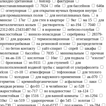
алкидно уретановая
бойлер
фактурная
восстанавливающий
7024
п6в
для бассейнов
646в
огнеупорная
для открытия мучных бункеров внутри
для промышленных полов
для неотапливаных бань
в
минске
17кг
для стен в квартире
9кг
ма 15
для
металлических кольев
растворитель
ко-194
7040
2312-001-23431487-94
в воронеже
небесно-голубая
маслостойкая
винило-эпоксидная
серебрянка
28379-
30
для дорожек
термоизоляционная
огнезащитная
противогрибковая
на резиновой основе
распределителя
по бетон контакту
уайт-спирит
спрей
шкафы
молотковая
бассейна
7035
минимальным
прочная
вк-ак-116
кислотная
16кг
для подвала
"изолэп"
бронзовая
эп-9111
для ступеней
для
полиэтиленовой водяной трубы с защитой от ультрафиолета
elcon
ст-10
атмосферная
тефлоновая
для теплого
пола
холодная
для наружного применения
ак-070
герметик
кремнийорганические
асфальтная
лаки
жидкая резина
фл-03
в челябинске
ас-528
жаростойкая
хс-717
во владивостоке
хв-124
химстойкая
фп 1516
для ванной комнаты
эп-1294
10кг
хв-519
ударопрочная
фп 545
золотая
эп-730
коричневая
б-эп-0237
под камень
хв-784