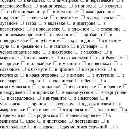
торецке
в енакиево
в димитрове
в перевальске
в
красноармейске
в мирнограде
в приволье
в счастье
по бетонному полу
в миусинске
лакокрасочное
покрытие
в алчевске
в белицком
в докучаевске
в
луганске
завод
в авдеевке
в дмитрове
в
краматорске
в новоазовске
в снежном
в стаханове
в юнокоммунаровске
в алмазном
в артёмово
в
новодружеске
в рубежном
в краснодоне
в красном
луче
в кременной
в сватово
в угледаре
в
червонопартизанске
в шахтёрске
в макеевке
в
марьинке
в николаевке
в суходольске
в артёмовске
в горняке
в иловайске
в моспино
в ровеньках
в
славянске
в бахмуте
в ирмино
в харцызске
в
горловке
в красногоровке
в лимане
в лутугино
в
соледаре
в торезе
в украинске
в бунге
в
комсомольском
в попасной
в святогорске
в брянке
в вахрушево
в зоринске
в кальмиусском
в мариуполе
в свердловске
в антраците
в зимогорье
в
углегорске
воронеж
в горском
в дзержинском
в
амвросиевке
в кировске
в кировском
в курахово
в
первомайске
в родинском
в александровске
в
зализном
цвэс
в чистяково
поставщики
в
светлодарске
в северске
для мостоконструкций
в