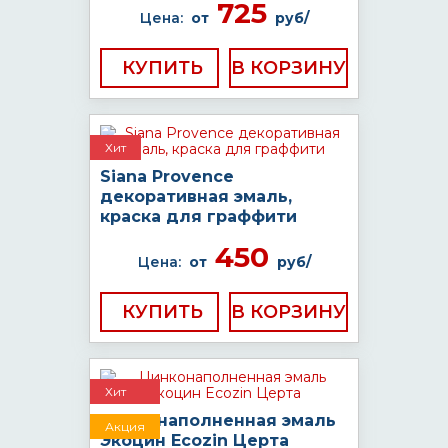
725
Цена:
от
руб/
КУПИТЬ
Хит
Siana Provence
декоративная эмаль,
краска для граффити
450
Цена:
от
руб/
КУПИТЬ
Хит
Цинконаполненная эмаль
Акция
Экоцин Ecozin Церта