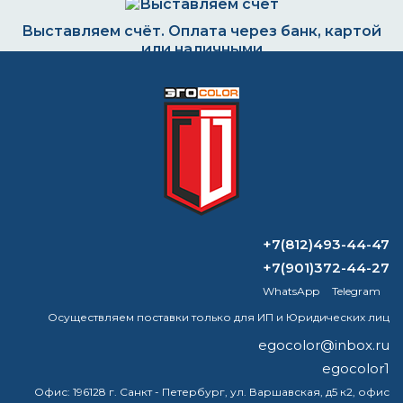
Выставляем счёт. Оплата через банк, картой
или наличными
Формируем заказ и отправляем транспортной
компанией
ВОПРОС-ОТВЕТ
+7(812)493-44-47
+7(901)372-44-27
Чем обработать после смывки краски?
WhatsApp
Telegram
Осуществляем поставки только для ИП и Юридических лиц
Расход краски для бетона на 1 м²:
калькулятор, таблицы, факторы
egocolor@inbox.ru
egocolor1
Чем отличается растворитель 647 от
Офис:
196128 г. Санкт - Петербург, ул. Варшавская, д5 к2, офис