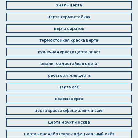
эмаль церта
церта термостойкая
церта саратов
термостойкая краска церта
кузнечная краска церта пласт
эмаль термостойкая церта
растворитель церта
церта спб
краски церта
церта краска официальный сайт
церта моунт москва
церта новочебоксарск официальный сайт