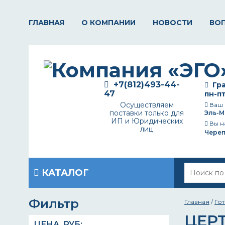
ГЛАВНАЯ
О КОМПАНИИ
НОВОСТИ
ВО
+7(812)493-44-
Гра
47
пн-пт
Осуществляем
Ваш 
поставки только для
Эль-М
ИП и Юридических
Вы н
лиц
Чере
КАТАЛОГ
Фильтр
Главная
/
Го
ЦЕР
ЦЕНА,
РУБ
: