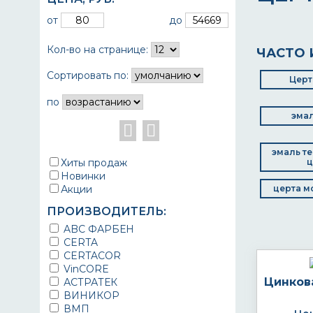
от
до
Кол-во на странице:
ЧАСТО 
Сортировать по:
Церт
по
эмал
эмаль т
Хиты продаж
ц
Новинки
Акции
церта м
ПРОИЗВОДИТЕЛЬ:
ABC ФАРБЕН
CERTA
CERTACOR
VinCORE
Цинков
АСТРАТЕК
ВИНИКОР
ВМП