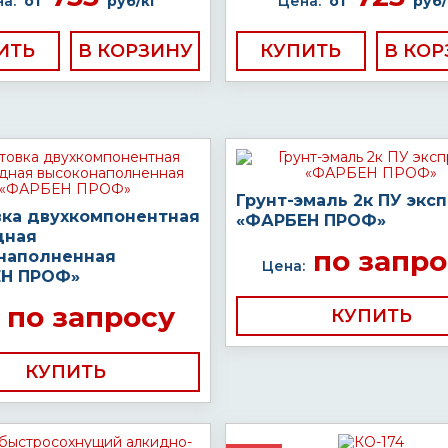
а:
от
руб/кг
Цена:
от
руб/
ИТЬ
КУПИТЬ
Грунт-эмаль 2к ПУ экс
вка двухкомпонентная
«ФАРБЕН ПРОФ»
дная
по запро
наполненная
Цена:
Н ПРОФ»
по запросу
КУПИТЬ
КУПИТЬ