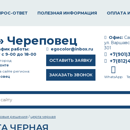
ПРОС-ОТВЕТ
ПОЛЕЗНАЯ ИНФОРМАЦИЯ
ОПЛАТА 
Офис:
Сан
ул. Варшавск
301
фик работы:
egocolor@inbox.ru
 с 9-00 до 18-00
+7(901)
ОСТАВИТЬ ЗАЯВКУ
город:
+7(812)
онте
а сайте региона:
ЗАКАЗАТЬ ЗВОНОК
повец
WhatsApp
T
товые решения
/
церта черная
ТА ЧЕРНАЯ