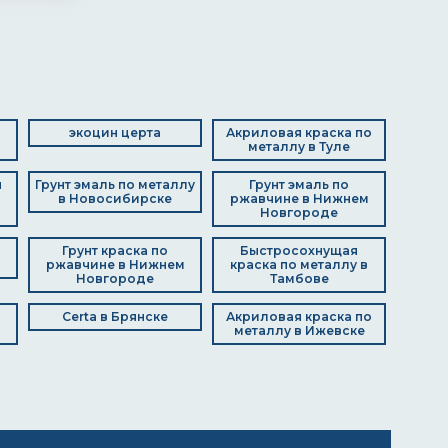
экоцин церта
Акриловая краска по
металлу в Туле
я
Грунт эмаль по металлу
Грунт эмаль по
в Новосибирске
ржавчине в Нижнем
Новгороде
Грунт краска по
Быстросохнущая
ржавчине в Нижнем
краска по металлу в
Новгороде
Тамбове
Certa в Брянске
Акриловая краска по
металлу в Ижевске