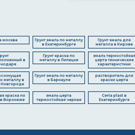
а москва
Грунт эмаль по металлу
Грунт эмаль для
в Екатеринбурге
металла в Кирове
Грунт
Грунт краска по
эмаль термостойка
полненный в
металлу в Липецке
церта технические
снодаре
характеристики
осохнущая
Грунт эмаль по металлу
растворитель для
по металлу в
в Барнауле
краски церта
 Новгороде
я краска по
эмаль церта
Certa plast в
 в Воронеже
термостойкая черная
Екатеринбурге