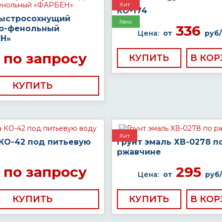
Хит
КО-174
быстросохнущий
New
336
о-фенольный
Цена:
от
руб/
Н»
по запросу
КУПИТЬ
КУПИТЬ
Хит
 КО-42 под питьевую
Грунт эмаль ХВ-0278 п
ржавчине
по запросу
295
Цена:
от
руб/
КУПИТЬ
КУПИТЬ