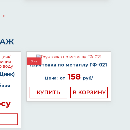
»
ДАЖ
Хит
Грунтовка по металлу ГФ-021
 Цинк)
158
Цена:
от
руб/
йкая
КУПИТЬ
осу