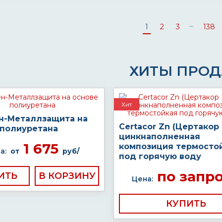
...
1
2
3
138
ХИТЫ ПРО
Хит
н-Металлзащита на
Certacor Zn (Цертакор
 полиуретана
цинкнаполненная
1 675
композиция термосто
а:
от
руб/
под горячую воду
по запр
ИТЬ
Цена:
КУПИТЬ