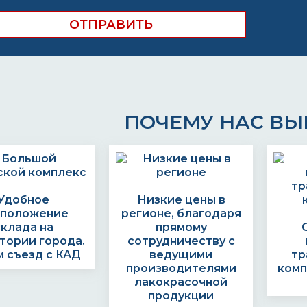
ПОЧЕМУ НАС В
Удобное
Низкие цены в
сположение
регионе, благодаря
склада на
прямому
тории города.
сотрудничеству с
 съезд с КАД
ведущими
тр
производителями
комп
лакокрасочной
продукции