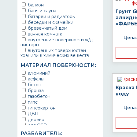
балкон
баня и сауна
Грунт 
батареи и радиаторы
алкидн
беседки и скамейки
«ФАРБЕ
бревенчатый дом
ванная комната
Цена:
внутренние поверхности ж/д
цистерн
внутренних поверхностей
хранилищ химических веществ
водопроводы
МАТЕРИАЛ ПОВЕРХНОСТИ:
ворота
выхлопные системы
алюминий
автомобилей
асфальт
газопроводы
бетон
Краска
гараж
бронза
воду
гидротехнические сооружения
газобетон
городской транспорт
гипс
грузовые вагоны
Цена:
гипсокартон
двери металлические
ДВП
детали двигателей
дерево
детали машин
для OSB
детали механизмов
для бетона
РАЗБАВИТЕЛЬ:
для автомобилей