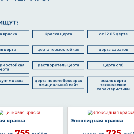
ИЩУТ:
а краска
Краска церта
ос 12 03 церта
ь церта
церта термостойкая
церта саратов
ермостойкая
растворитель церта
церта спб
ерта
оунт москва
церта новочебоксарск
эмаль церта
официальный сайт
технические
характеристики
ая краска
Эпоксидная краска
755
725