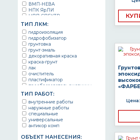
Цен
ВМП-НЕВА
НПК ЯрЛИ
КУП
НПП СПЕКТР
НПФ ЭМАЛЬ
ТИП ЛКМ:
ТЕРМА
гидроизоляция
УРЕПЛЕН
гидрофобизатор
грунтовка
грунт-эмаль
декоративная краска
краска-грунт
Грунто
лак
очиститель
эпокси
пластификатор
высоко
преобразователь ржавчины
«ФАРБЕ
эмаль
ТИП РАБОТ:
Краска
Цена:
внутренние работы
Покрытие
наружные работы
грунт эмаль
специальные
защитное покрытие
универсальные
антикор комп
ОБЪЕКТ НАНЕСЕНИЯ: