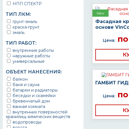
НПП СПЕКТР
New
ТИП ЛКМ:
Фасадная кр
грунт-эмаль
краска-грунт
основе VinC
эмаль
по
Цена:
ТИП РАБОТ:
внутренние работы
К
наружные работы
универсальные
ОБЪЕКТ НАНЕСЕНИЯ:
балкон
ГАМБИТ ГИД
баня и сауна
батареи и радиаторы
по
беседки и скамейки
Цена:
бревенчатый дом
ванная комната
К
внутренних поверхностей
хранилищ химических веществ
водопроводы
ворота