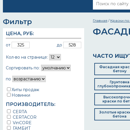
Фильтр
Главная
/
Краски по
ФАСАД
ЦЕНА,
РУБ
:
от
до
ЧАСТО ИЩУ
Кол-во на странице:
Фасадная крас
Сортировать по:
бетону
по
Грунтовка
глубокопроник
Хиты продаж
Новинки
Высокопроч
краски по бе
ПРОИЗВОДИТЕЛЬ:
CERTA
Золотые краск
бетона
CERTACOR
VinCORE
ГАМБИТ