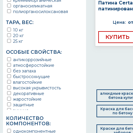
кремнийорганическая
Патина Certa
для лестничных клеток
органосиликатная
патинирова
для лодок
полиорганосилоксановая
для медицинских учреждений
для металлоконструкций
ТАРА, ВЕС:
Цена:
о
для оборудования
10 кг
для перил
20 кг
КУПИТЬ
для подвалов
25 кг
для производственных
помещений
ОСОБЫЕ СВОЙСТВА:
для путей эвакуации
антикоррозийные
для складских помещений
атмосферостойкие
для спортивных залов
без запаха
для спортивных площадок
быстросохнущие
для строительных конструкций
влагостойкие
для труб
высокая укрывистость
для фасада
декоративные
алкидные краск
для фонтанов
бетона купи
жаростойкие
для цоколя
защитные
для штукатурки
Краска для бас
зимние
дорожная
по бетону
кракелюр
дорожная техника
КОЛИЧЕСТВО
масляные
емкости для воды
КОМПОНЕНТОВ:
матовые
емкости для нефтепродуктов
Краски для бет
однокомпонентные
заборов