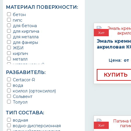
выхлопные системы
МАТЕРИАЛ ПОВЕРХНОСТИ:
автомобилей
газопроводы
бетон
гараж
гипс
гидротехнические сооружения
для бетона
городской транспорт
для кирпича
Хит
грузовые вагоны
для металла
Эмаль кремн
двери металлические
для фанеры
акриловая К
детали двигателей
ЖБИ
детали машин
кирпич
детали механизмов
металл
Цена:
от
для бетонных стен
металл черный
для бордюров
металлические изделия
РАЗБАВИТЕЛЬ:
КУПИТЬ
для бытовой техники
на шпаклевку
Certacor-R
для ванны
на штукатурку
вода
для веранд
по бетонному полу
ксилол (ортоксилол)
для всех металлических
по бетону
Сольвент
оснований
по металлу
Толуол
для дорог
шпатлевка
для забора
штукатурка
ТИП СОСТАВА:
для камня
для кирпича
водная
для кованой беседки
водно-дисперсионная
Хит
для крыш