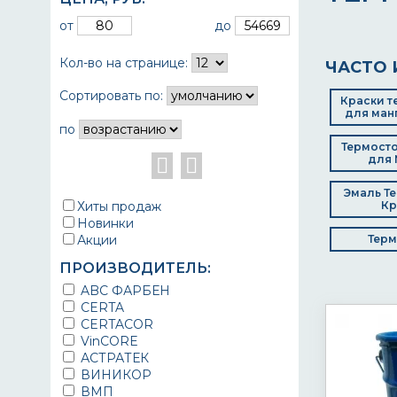
от
до
Кол-во на странице:
ЧАСТО 
Сортировать по:
Краски т
для ман
по
Термосто
для 
Эмаль Т
Хиты продаж
Кр
Новинки
Акции
Терм
ПРОИЗВОДИТЕЛЬ:
ABC ФАРБЕН
CERTA
CERTACOR
VinCORE
АСТРАТЕК
ВИНИКОР
ВМП