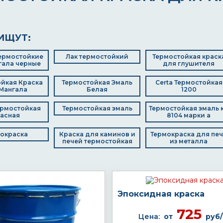
ИЩУТ:
ермостойкие
Лак термостойкий
Термостойкая краск
гала черные
для глушителя
йкая Краска
Термостойкая Эмаль
Certa Термостойкая
Мангала
Белая
1200
ермостойкая
Термостойкая эмаль
Термостойкая эмаль 
асная
8104 марки а
окраска
Краска для каминов и
Термокраска для пе
печей термостойкая
из металла
Эпоксидная краска
725
Цена:
от
руб/