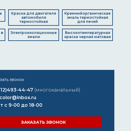
а
Краска для двигателя
Кремнийорганическая
автомобиля
эмаль термостойкая
термостойкая
для печей
 в
Электроизоляционные
Высокотемпературная
эмали
краска черная матовая
812)493-44-47
(многоканальный)
color@inbox.ru
т с 9-00 до 18-00
ЗАКАЗАТЬ ЗВОНОК