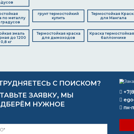
адусов
остойкая
грунт термостойкий
Термостойкая Краск
а по металлу
купить
для Мангала
 градусов
ойкая эмаль
Термостойкая краска
Краска термостойкая
рная до 1200
для дымоходов
баллончике
 0,8 кг
ТРУДНЯЕТЕСЬ С ПОИСКОМ?
+7(
ТАВЬТЕ ЗАЯВКУ, МЫ
ego
ДБЕРЁМ НУЖНОЕ
пн-п