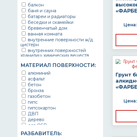
высоко
балкон
баня и сауна
«ФАРБЕ
батареи и радиаторы
беседки и скамейки
Цена:
бревенчатый дом
ванная комната
внутренние поверхности ж/д
цистерн
внутренних поверхностей
хранилищ химических веществ
водопроводы
МАТЕРИАЛ ПОВЕРХНОСТИ:
ворота
выхлопные системы
алюминий
Грунт 
автомобилей
асфальт
алкидн
газопроводы
бетон
«ФАРБЕ
гараж
бронза
гидротехнические сооружения
газобетон
городской транспорт
Цена:
гипс
грузовые вагоны
гипсокартон
двери металлические
ДВП
детали двигателей
дерево
детали машин
для OSB
детали механизмов
для бетона
РАЗБАВИТЕЛЬ:
для автомобилей