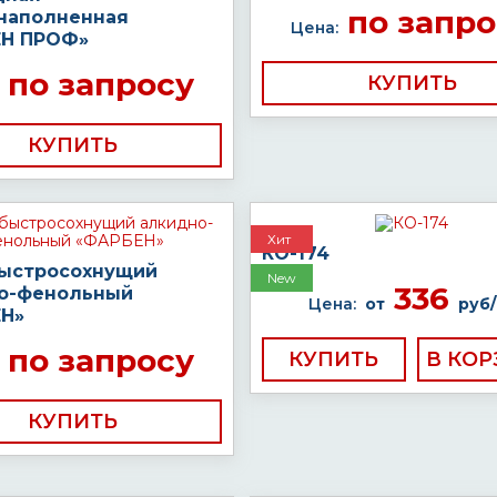
по запро
наполненная
Цена:
Н ПРОФ»
по запросу
КУПИТЬ
КУПИТЬ
Хит
КО-174
быстросохнущий
New
336
о-фенольный
Цена:
от
руб/
Н»
по запросу
КУПИТЬ
КУПИТЬ