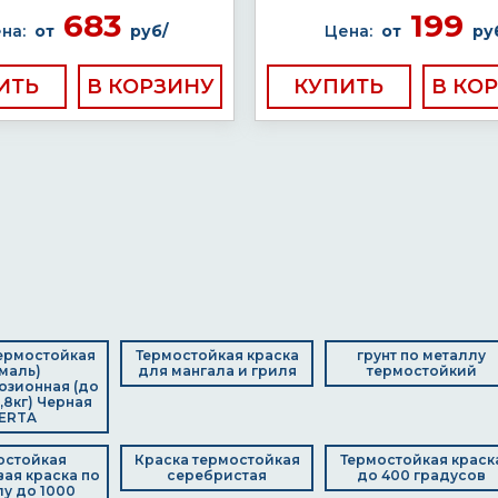
683
199
на:
от
руб/
Цена:
от
ру
ИТЬ
КУПИТЬ
ермостойкая
Термостойкая краска
грунт по металлу
Эмаль)
для мангала и гриля
термостойкий
озионная (до
0,8кг) Черная
ERTA
остойкая
Краска термостойкая
Термостойкая краск
ая краска по
серебристая
до 400 градусов
у до 1000