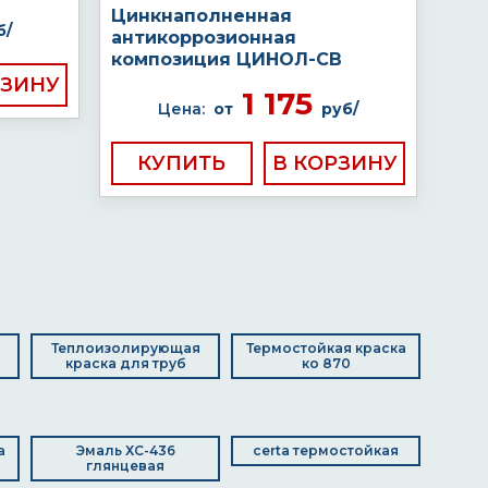
Цинкнаполненная
б/
антикоррозионная
композиция ЦИНОЛ-СВ
1 175
Цена:
от
руб/
КУПИТЬ
Теплоизолирующая
Термостойкая краска
краска для труб
ко 870
а
Эмаль ХС-436
certa термостойкая
глянцевая