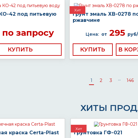
Хит
 КО-42 под питьевую
Грунт эмаль ХВ-0278 п
ржавчине
по запросу
295
Цена:
от
руб/
КУПИТЬ
КУПИТЬ
...
1
2
3
146
ХИТЫ ПРО
Хит
ая краска Certa-Plast
Грунтовка ГФ-021