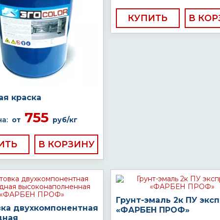
КУПИТЬ
ая краска
755
а:
от
руб/кг
ИТЬ
Грунт-эмаль 2к ПУ экс
вка двухкомпонентная
«ФАРБЕН ПРОФ»
дная