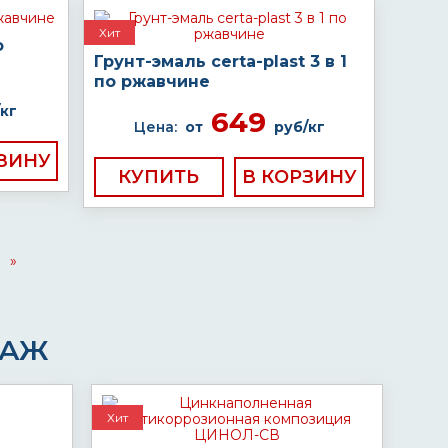
Хит
о
Грунт-эмаль certa-plast 3 в 1
по ржавчине
кг
649
Цена:
от
руб/кг
КУПИТЬ
»
ДАЖ
Хит