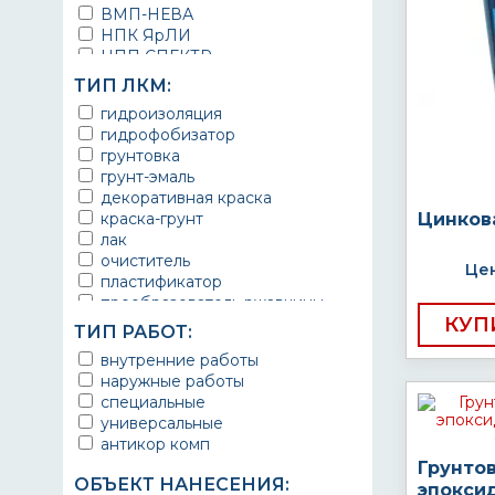
ВМП-НЕВА
НПК ЯрЛИ
НПП СПЕКТР
НПФ ЭМАЛЬ
ТИП ЛКМ:
ТЕРМА
гидроизоляция
УРЕПЛЕН
гидрофобизатор
грунтовка
грунт-эмаль
декоративная краска
краска-грунт
Цинков
лак
очиститель
Цен
пластификатор
преобразователь ржавчины
КУП
эмаль
ТИП РАБОТ:
Краска
внутренние работы
Покрытие
наружные работы
грунт эмаль
специальные
защитное покрытие
универсальные
антикор комп
Грунто
ОБЪЕКТ НАНЕСЕНИЯ:
эпокси