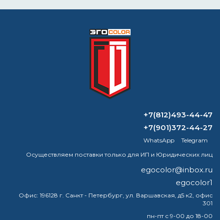
Формируем заказ и отправляем транспортной
компанией
ВОПРОС-ОТВЕТ
+7(812)493-44-47
Какая огнезащита является лучшей
+7(901)372-44-27
для стали?
WhatsApp
Telegram
Осуществляем поставки только для ИП и Юридических лиц
Какую температуру выдерживает
краска Behr?
egocolor@inbox.ru
egocolor1
Какую температуру выдерживает
Офис:
196128 г. Санкт - Петербург, ул. Варшавская, д5 к2, офис
краска серебрянка?
301
пн-пт с 9-00 до 18-00