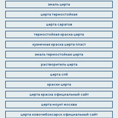
эмаль церта
церта термостойкая
церта саратов
термостойкая краска церта
кузнечная краска церта пласт
эмаль термостойкая церта
растворитель церта
церта спб
краски церта
церта краска официальный сайт
церта моунт москва
церта новочебоксарск официальный сайт