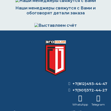
Наши менеджеры свяжутся с Вами и
обоговорят детали заказа
Выставляем счёт. Оплата через банк, картой
или наличными
Формируем заказ и отправляем транспортной
компанией
+7(812)493-44-47
ВОПРОС-ОТВЕТ
+7(901)372-44-27
Смывается ли водорастворимая
WhatsApp
Telegram
краска?