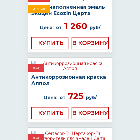
Цинконаполненная эмаль
Акция
Экоцин Ecozin Церта
1 260
Цена:
от
руб/
КУПИТЬ
Хит
Антикоррозионная краска
Алпол
725
Цена:
от
руб/
КУПИТЬ
Хит