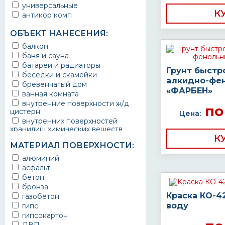
универсальные
К
антикор комп
ОБЪЕКТ НАНЕСЕНИЯ:
балкон
баня и сауна
батареи и радиаторы
Грунт быстр
беседки и скамейки
алкидно-фе
бревенчатый дом
«ФАРБЕН»
ванная комната
внутренние поверхности ж/д
по
цистерн
Цена:
внутренних поверхностей
хранилищ химических веществ
К
водопроводы
МАТЕРИАЛ ПОВЕРХНОСТИ:
ворота
выхлопные системы
алюминий
автомобилей
асфальт
газопроводы
бетон
гараж
бронза
гидротехнические сооружения
Краска КО-4
газобетон
городской транспорт
воду
гипс
грузовые вагоны
гипсокартон
двери металлические