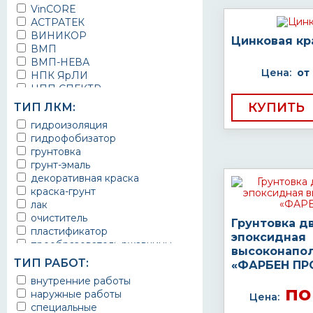
VinCORE
АСТРАТЕК
ВИНИКОР
Цинковая кр
ВМП
ВМП-НЕВА
Цена:
от
НПК ЯрЛИ
НПП СПЕКТР
НПФ ЭМАЛЬ
КУПИТЬ
ТИП ЛКМ:
ТЕРМА
гидроизоляция
УРЕПЛЕН
гидрофобизатор
грунтовка
грунт-эмаль
декоративная краска
краска-грунт
лак
очиститель
Грунтовка д
пластификатор
эпоксидная
преобразователь ржавчины
высоконапо
эмаль
ТИП РАБОТ:
«ФАРБЕН ПР
Краска
внутренние работы
Покрытие
по
наружные работы
Цена:
грунт эмаль
специальные
защитное покрытие