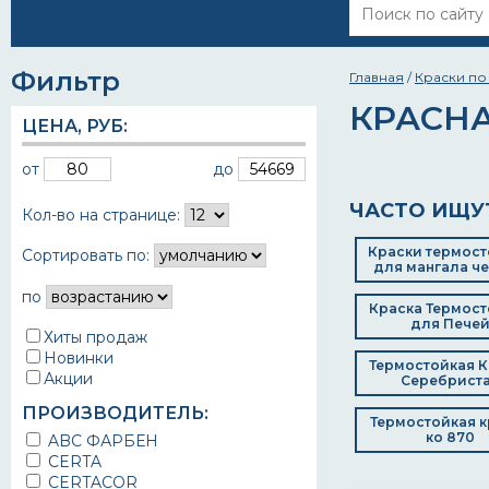
Фильтр
Главная
/
Краски по
КРАСНА
ЦЕНА,
РУБ
:
от
до
ЧАСТО ИЩУ
Кол-во на странице:
Краски термост
Сортировать по:
для мангала ч
по
Краска Термост
для Пече
Хиты продаж
Новинки
Термостойкая К
Акции
Серебрист
ПРОИЗВОДИТЕЛЬ:
Термостойкая к
ко 870
ABC ФАРБЕН
CERTA
CERTACOR