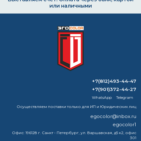
или наличными
Формируем заказ и отправляем транспортной
компанией
ВОПРОС-ОТВЕТ
+7(812)493-44-47
Для чего используется растворитель
+7(901)372-44-27
R12?
WhatsApp
Telegram
Осуществляем поставки только для ИП и Юридических лиц
В чем разница ацетона и уайт-
спирита?
egocolor@inbox.ru
egocolor1
Эффективна ли огнезащитная краска?
Офис:
196128 г. Санкт - Петербург, ул. Варшавская, д5 к2, офис
301