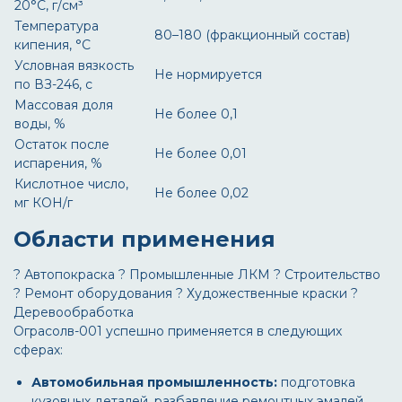
20°C, г/см³
Температура
80–180 (фракционный состав)
кипения, °C
Условная вязкость
Не нормируется
по ВЗ-246, с
Массовая доля
Не более 0,1
воды, %
Остаток после
Не более 0,01
испарения, %
Кислотное число,
Не более 0,02
мг КОН/г
Области применения
? Автопокраска
? Промышленные ЛКМ
?️ Строительство
? Ремонт оборудования
? Художественные краски
?
Деревообработка
Ограсолв-001
успешно применяется в следующих
сферах:
Автомобильная промышленность:
подготовка
кузовных деталей, разбавление ремонтных эмалей,