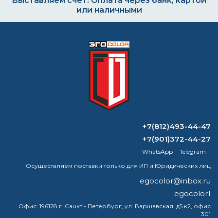
Выставляем счёт. Оплата через банк, картой
или наличными
Формируем заказ и отправляем транспортной
компанией
ВОПРОС-ОТВЕТ
+7(812)493-44-47
Можно ли наносить акриловую краску
+7(901)372-44-27
на грунт эмаль?
WhatsApp
Telegram
Осуществляем поставки только для ИП и Юридических лиц
Какая краска самая жаростойкая?
egocolor@inbox.ru
Можно ли разбавлять краску с
egocolor1
растворителем?
Офис:
196128 г. Санкт - Петербург, ул. Варшавская, д5 к2, офис
301